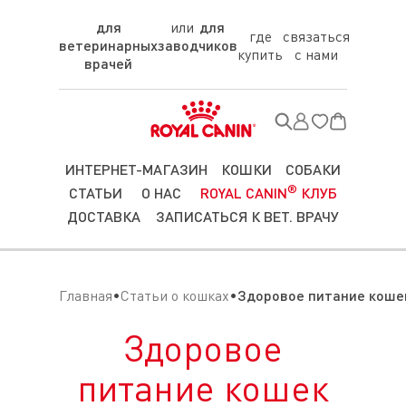
для
для
где
связаться
ветеринарных
заводчиков
купить
с нами
врачей
ИНТЕРНЕТ-МАГАЗИН
КОШКИ
СОБАКИ
®
СТАТЬИ
О НАС
ROYAL CANIN
КЛУБ
ДОСТАВКА
ЗАПИСАТЬСЯ К ВЕТ. ВРАЧУ
Главная
Статьи о кошках
Здоровое питание коше
Здоровое
питание кошек