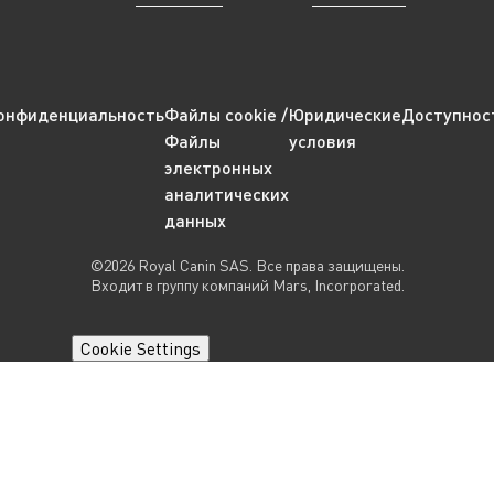
онфиденциальность
Файлы cookie /
Юридические
Доступнос
Файлы
условия
электронных
аналитических
данных
©2026 Royal Canin SAS. Все права защищены.
Входит в группу компаний Mars, Incorporated.
Cookie Settings