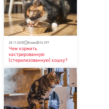
8 мин
16 297
28.11.2025
Чем кормить
кастрированную
(стерилизованную) кошку?