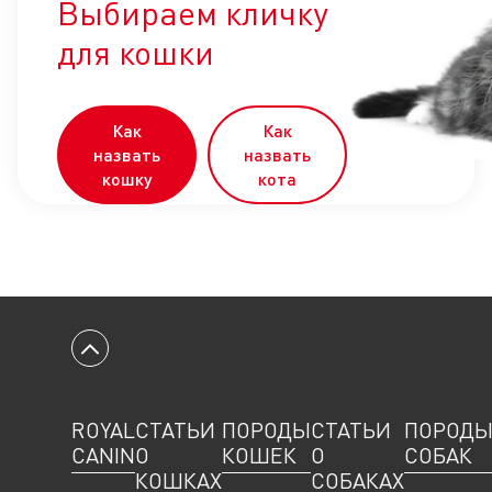
Выбираем кличку
для кошки
Как
Как
назвать
назвать
кошку
кота
Вернуться к началу
ROYAL
СТАТЬИ
ПОРОДЫ
СТАТЬИ
ПОРОД
CANIN
О
КОШЕК
О
СОБАК
КОШКАХ
СОБАКАХ