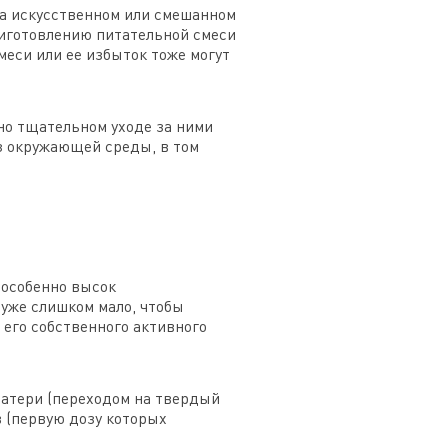
на искусственном или смешанном
риготовлению питательной смеси
еси или ее избыток тоже могут
но тщательном уходе за ними
из окружающей среды, в том
 особенно высок
 уже слишком мало, чтобы
его собственного активного
матери (переходом на твердый
в (первую дозу которых