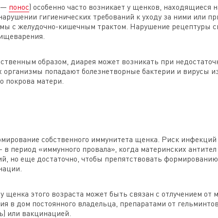
и —
понос
) особенно часто возникает у щенков, находящиеся 
арушении гигиенических требований к уходу за ними или п
емы с желудочно-кишечным трактом. Нарушение рецептуры см
пищеварения.
ственным образом, диарея может возникать при недостаточ
 их организмы попадают болезнетворные бактерии и вирусы 
го покрова матери.
рмирование собственного иммунитета щенка. Риск инфекций
— в период «иммунного провала», когда материнских антител
, но еще достаточно, чтобы препятствовать формированию 
нации.
у щенка этого возраста может быть связан с отлучением от 
ния в дом постоянного владельца, препаратами от гельминто
ь) или вакцинацией.