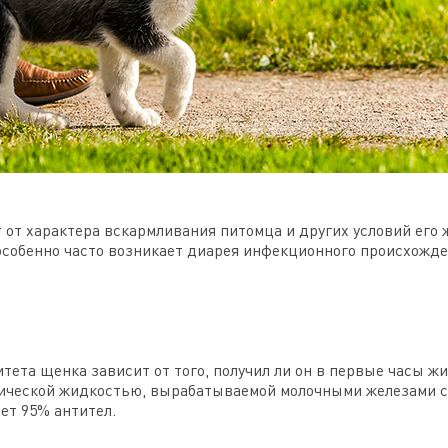
 от характера вскармливания питомца и других условий его
 особенно часто возникает диарея инфекционного происхожде
тета щенка зависит от того, получил ли он в первые часы ж
гической жидкостью, вырабатываемой молочными железами су
ет 95% антител.