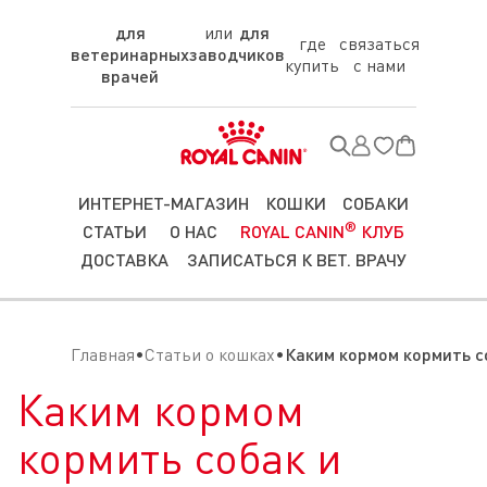
для
для
где
связаться
ветеринарных
заводчиков
купить
с нами
врачей
ИНТЕРНЕТ-МАГАЗИН
КОШКИ
СОБАКИ
®
СТАТЬИ
О НАС
ROYAL CANIN
КЛУБ
ДОСТАВКА
ЗАПИСАТЬСЯ К ВЕТ. ВРАЧУ
Главная
Статьи о кошках
Каким кормом кормить с
Каким кормом
кормить собак и