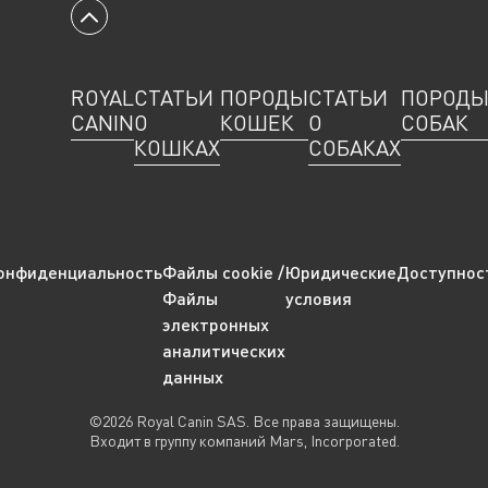
Вернуться к началу
ROYAL
СТАТЬИ
ПОРОДЫ
СТАТЬИ
ПОРОД
CANIN
О
КОШЕК
О
СОБАК
КОШКАХ
СОБАКАХ
онфиденциальность
Файлы cookie /
Юридические
Доступнос
Файлы
условия
электронных
аналитических
данных
©2026 Royal Canin SAS. Все права защищены.
Входит в группу компаний Mars, Incorporated.