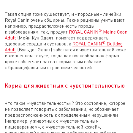
Такая опция тоже существует, и «породные» линейки
Royal Canin очень обширны. Такие рационы учитывают,
например, предрасположенность породы
®
к заболеваниям: так, продукт
ROYAL CANIN
Maine Coon
Adult
(Мейн Кун Эдалт) помогает поддерживать
®
здоровье сердца и суставов, а
ROYAL CANIN
Bulldog
Adult
(Бульдог Эдалт) заботится о чувствительной коже
и жизненном тонусе, тогда как волнообразная форма
крокет облегчает захват корма этим собакам
с брахицефальным строением челюстей.
Корма для животных с чувствительностью
Что такое «чувствительность»? Это состояние, которое
не позволяет говорить о заболевании, но обозначает
предрасположенность к определенным нарушениям
(например, у животных с «чувствительным
пищеварением», с «чувствительной кожей»,
с повышенной склонностью к образованию зубного