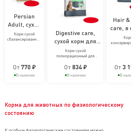
Persian
Hair &
Adult, сухой
care, в 
корм для
Digestive care,
Корм сухой
влаж
Кор
сбалансированный
персидских
сухой корм для
консервир
корм
для взрослых
кошек
полнорацио
кошек для
персидских кошек
Корм сухой
кошек
взрослых к
от 12 месяцев
полнорационный для
поддержания
поддер
поддер
взрослых кошек для
здоровья
здоровья
От
770 ₽
От
834 ₽
От
3 1
поддержания здоровья
здор
красоты 
пищеварительной системы
пищеварительной
тонкие ло
В наличии
В наличии
В нал
кож
соу
системы
крас
шер
Корма для животных по физиологическому
состоянию
К особым физиологическим состояниям можно