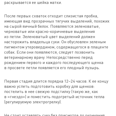
раскрывается ее шейка матки.
После первых схваток отходит слизистая пробка,
имеющая вид прозрачных тягучих выделений, похожих
на сырой яичный белок. Появляются зеленоватые,
черноватые или красно-коричневые выделения
из петли. Зеленоватый цвет выделений должен
насторожить владельца суки. Он обусловлен зеленым
пигментом утеровердином, содержащегося в плаценте
собак. Если они появляются, следует позвонить
ветеринарному врачу. Непосредственно перед
рождением первого и каждого последующего щенка
в просвете петли появляется его плодный пузырь.
Первая стадия длится порядка 12–24 часов. К ее концу
важно успеть подготовить коробку для щенков:
постелить в нее свежую подстилку (такую же, как
в «гнездо») и поместить подогретый источник тепла
(регулируемую электрогрелку).
Не стоит оставлять суку без присмотра до окончания