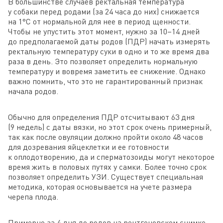
В большинстве случаев ректальная температура
у собаки перед родами (за 24 часа до них) снижается
на 1°C от нормальной для нее в период щенности.
Чтобы не упустить этот момент, нужно за 10–14 дней
до предполагаемой даты родов (ПДР) начать измерять
ректальную температуру суки в одно и то же время два
раза в день. Это позволяет определить нормальную
температуру и вовремя заметить ее снижение. Однако
важно помнить, что это не гарантированный признак
начала родов.
Обычно для определения ПДР отсчитывают 63 дня
(9 недель) с даты вязки, но этот срок очень примерный,
так как после овуляции должно пройти около 48 часов
для дозревания яйцеклетки и ее готовности
к оплодотворению, да и сперматозоиды могут некоторое
время жить в половых путях у самки. Более точно срок
позволяет определить УЗИ. Существует специальная
методика, которая основывается на учете размера
черепа плода.
Примерно за 4 дня до родов на рентгеновском снимке