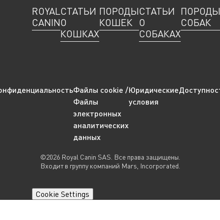
ROYAL
СТАТЬИ
ПОРОДЫ
СТАТЬИ
ПОРОД
CANIN
О
КОШЕК
О
СОБАК
КОШКАХ
СОБАКАХ
онфиденциальность
Файлы cookie /
Юридические
Доступнос
Файлы
условия
электронных
аналитических
данных
©2026 Royal Canin SAS. Все права защищены.
Входит в группу компаний Mars, Incorporated.
Cookie Settings