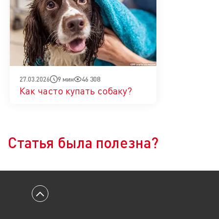
9 мин
46 308
27.03.2026
Как часто купать собаку?
Да
Нет
Статья была полезна?
Вернуться к началу