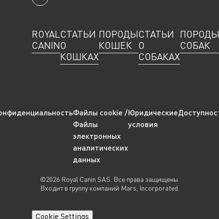
Вернуться к началу
ROYAL
СТАТЬИ
ПОРОДЫ
СТАТЬИ
ПОРОД
CANIN
О
КОШЕК
О
СОБАК
КОШКАХ
СОБАКАХ
онфиденциальность
Файлы cookie /
Юридические
Доступнос
Файлы
условия
электронных
аналитических
данных
©2026 Royal Canin SAS. Все права защищены.
Входит в группу компаний Mars, Incorporated.
Cookie Settings