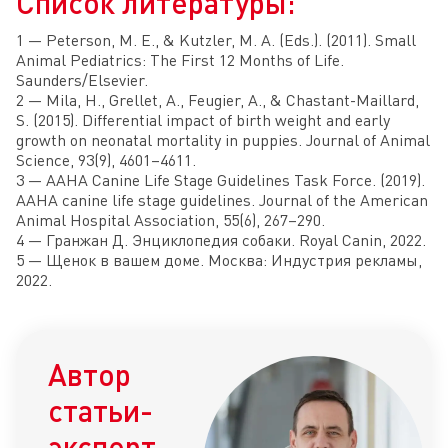
Список литературы:
1 — Peterson, M. E., & Kutzler, M. A. (Eds.). (2011). Small
Animal Pediatrics: The First 12 Months of Life.
Saunders/Elsevier.
2 — Mila, H., Grellet, A., Feugier, A., & Chastant-Maillard,
S. (2015). Differential impact of birth weight and early
growth on neonatal mortality in puppies. Journal of Animal
Science, 93(9), 4601–4611.
3 — AAHA Canine Life Stage Guidelines Task Force. (2019).
AAHA canine life stage guidelines. Journal of the American
Animal Hospital Association, 55(6), 267–290.
4 — Гранжан Д. Энциклопедия собаки. Royal Canin, 2022.
5 — Щенок в вашем доме. Москва: Индустрия рекламы,
2022.
Автор
статьи-
эксперт