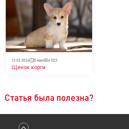
5 мин
4 523
12.02.2026
Щенок корги
Да
Нет
Статья была полезна?