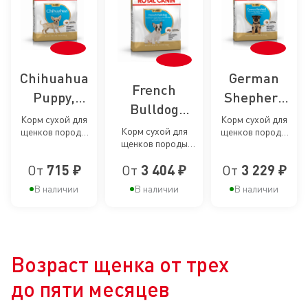
Chihuahua
German
French
Puppy,
Shepherd
Bulldog
сухой корм
Puppy,
Корм сухой для
Корм сухой для
Puppy, сухой
Корм сухой для
щенков породы
щенков породы
для
сухой корм
щенков породы
Чихуахуа до 8
Немецкая
корм для
щенков
для
Французский
месяцев
овчарка до 15
щенков
От
715 ₽
От
3 404 ₽
От
3 229 ₽
Бульдог до 12
месяцев
породы
щенков
месяцев
породы
В наличии
В наличии
В наличии
Чихуахуа
породы
Французский
до 8
Немецкая
Бульдог до
месяцев
овчарка до
12 месяцев
15 месяцев
Возраст щенка от трех
до пяти месяцев