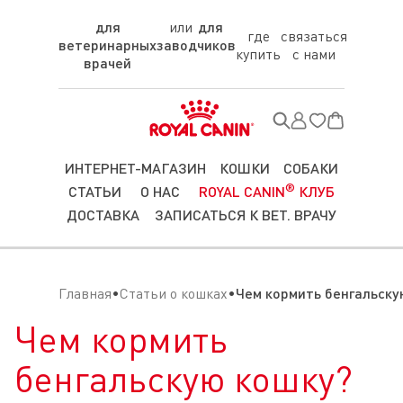
для
для
где
связаться
ветеринарных
заводчиков
купить
с нами
врачей
ИНТЕРНЕТ-МАГАЗИН
КОШКИ
СОБАКИ
®
СТАТЬИ
О НАС
ROYAL CANIN
КЛУБ
ДОСТАВКА
ЗАПИСАТЬСЯ К ВЕТ. ВРАЧУ
Главная
Статьи о кошках
Чем кормить бенгальску
Чем кормить
бенгальскую кошку?