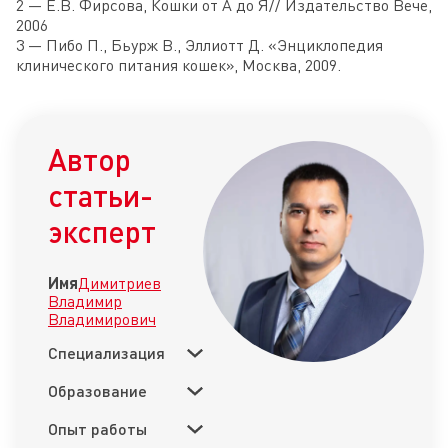
2 — Е.В. Фирсова, Кошки от А до Я// Издательство Вече,
2006
3 — Пибо П., Бьурж В., Эллиотт Д. «Энциклопедия
клинического питания кошек», Москва, 2009.
Автор
статьи-
эксперт
Имя
Димитриев
Владимир
Владимирович
Специализация
Образование
Опыт работы