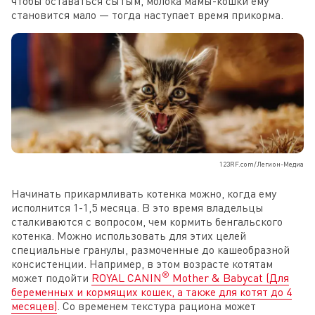
чтобы оставаться сытым, молока мамы-кошки ему
становится мало — тогда наступает время прикорма.
123RF.com/Легион-Медиа
Начинать прикармливать котенка можно, когда ему
исполнится 1-1,5 месяца. В это время владельцы
сталкиваются с вопросом, чем кормить бенгальского
котенка. Можно использовать для этих целей
специальные гранулы, размоченные до кашеобразной
консистенции. Например, в этом возрасте котятам
®
может подойти
ROYAL CANIN
Mother & Babycat (Для
беременных и кормящих кошек, а также для котят до 4
месяцев)
. Со временем текстура рациона может