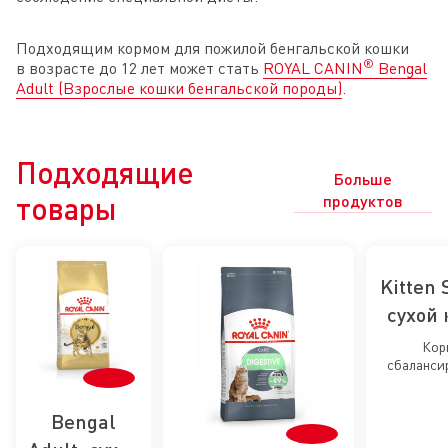
Подходящим кормом для пожилой бенгальской кошки
®
в возрасте до 12 лет может стать
ROYAL CANIN
Bengal
Adult (Взрослые кошки бенгальской породы)
.
Подходящие
Больше
товары
продуктов
Kitten 
сухой 
стерил
Кор
сбаланси
котя
стерилизов
ме
12 
Bengal