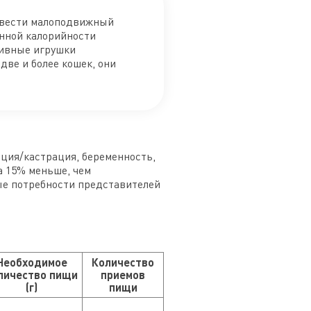
е вести малоподвижный
енной калорийности
тивные игрушки
две и более кошек, они
ация/кастрация, беременность,
на 15% меньше, чем
ые потребности представителей
Необходимое
Количество
личество пищи
приемов
(г)
пищи