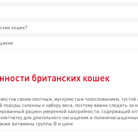
нских кошек?
ционе
нности британских кошек
звестна своим плотным, мускулистым телосложением, густо
й породы склонны к набору веса, поэтому важно следить за 
сированный рацион умеренной калорийности, содержащий оп
клетчатку для длительного насыщения и полиненасыщенны
также витамины группы B и цинк.