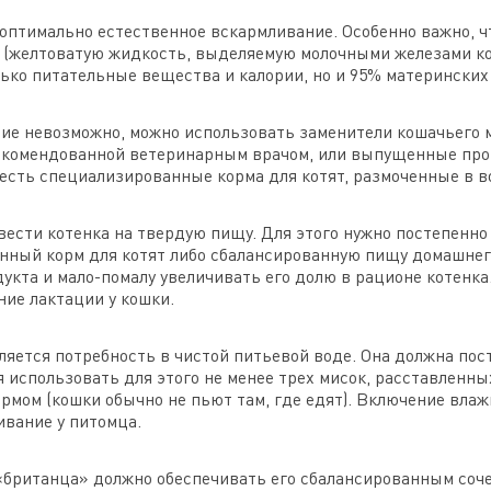
оптимально естественное вскармливание. Особенно важно, ч
 (желтоватую жидкость, выделяемую молочными железами ко
лько питательные вещества и калории, но и 95% материнских
ие невозможно, можно использовать заменители кошачьего 
рекомендованной ветеринарным врачом, или выпущенные про
 есть специализированные корма для котят, размоченные в в
вести котенка на твердую пищу. Для этого нужно постепенн
нный корм для котят либо сбалансированную пищу домашнег
укта и мало-помалу увеличивать его долю в рационе котенка
ние лактации у кошки.
ляется потребность в чистой питьевой воде. Она должна пос
 использовать для этого не менее трех мисок, расставленны
ормом (кошки обычно не пьют там, где едят). Включение вла
вание у питомца.
«британца» должно обеспечивать его сбалансированным соч