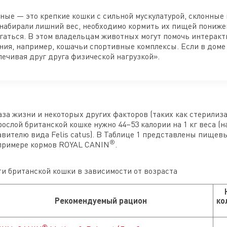
ные — это крепкие кошки с сильной мускулатурой, склонны
 набирали лишний вес, необходимо кормить их пищей пониж
гаться. В этом владельцам животных могут помочь интерак
ния, например, кошачьи спортивные комплексы. Если в доме 
печивая друг друга физической нагрузкой».
аза жизни и некоторых других факторов (таких как стерилиз
зрослой британской кошке нужно 44–53 калории на 1 кг веса (
вителю вида Felis catus). В Таблице 1 представлены пищев
®
 примере кормов ROYAL CANIN
.
и британской кошки в зависимости от возраста
Рекомендуемый рацион
ко
®