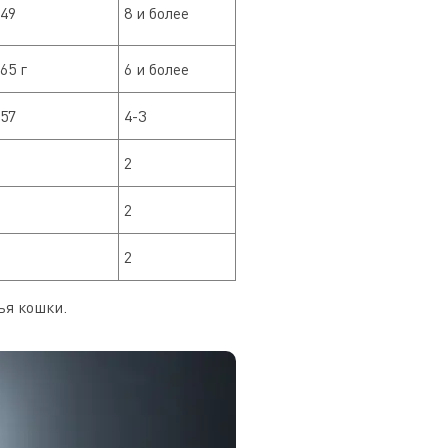
-49
8 и более
65 г
6 и более
-57
4-3
2
2
2
ья кошки.