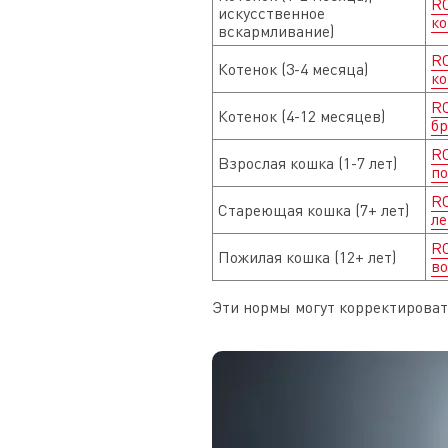
R
искусственное
ко
вскармливание)
R
Котенок (3-4 месяца)
ко
R
Котенок (4-12 месяцев)
бр
R
Взрослая кошка (1-7 лет)
по
R
Стареющая кошка (7+ лет)
ле
R
Пожилая кошка (12+ лет)
во
Эти нормы могут корректироват