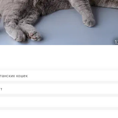
танских кошек
ят