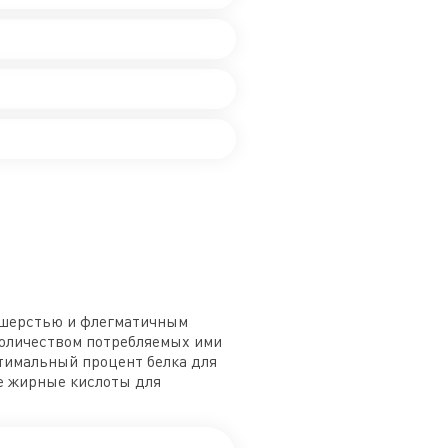
й шерстью и флегматичным
количеством потребляемых ими
тимальный процент белка для
е жирные кислоты для