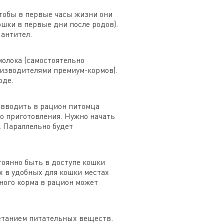
тобы в первые часы жизни они
шки в первые дни после родов).
 антител.
молока (самостоятельно
изводителями премиум-кормов).
оде.
о вводить в рацион питомца
о приготовления. Нужно начать
. Параллельно будет
тоянно быть в доступе кошки
х в удобных для кошки местах
жного корма в рацион может
етанием питательных веществ.