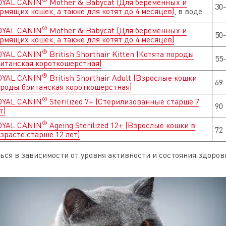
OYAL CANIN
Mother & Babycat (Для беременных и
30
рмящих кошек, а также для котят до 4 месяцев)
, в воде
®
OYAL CANIN
Mother & Babycat (Для беременных и
50-
рмящих кошек, а также для котят до 4 месяцев)
®
OYAL CANIN
British Shorthair Kitten (Котята породы
55
итанская короткошерстная)
®
OYAL CANIN
British Shorthair Adult (Взрослые кошки
69
роды британская короткошерстная)
®
OYAL CANIN
Sterilized 7+ (Стерилизованные старше 7
90
т)
®
OYAL CANIN
Ageing Sterilized 12+ (Взрослые кошки в
72
зрасте старше 12 лет)
ься в зависимости от уровня активности и состояния здоров