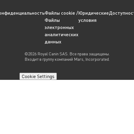
онфиденциальность
Файлы cookie /
Юридические
Доступнос
Файлы
условия
электронных
аналитических
данных
©2026 Royal Canin SAS. Все права защищены.
Входит в группу компаний Mars, Incorporated.
Cookie Settings