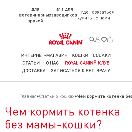
для
для
где
связаться
ветеринарных
заводчиков
купить
с нами
врачей
ИНТЕРНЕТ-МАГАЗИН
КОШКИ
СОБАКИ
®
СТАТЬИ
О НАС
ROYAL CANIN
КЛУБ
ДОСТАВКА
ЗАПИСАТЬСЯ К ВЕТ. ВРАЧУ
Главная
Статьи о кошках
Чем кормить котенка б
Чем кормить котенка
без мамы-кошки?