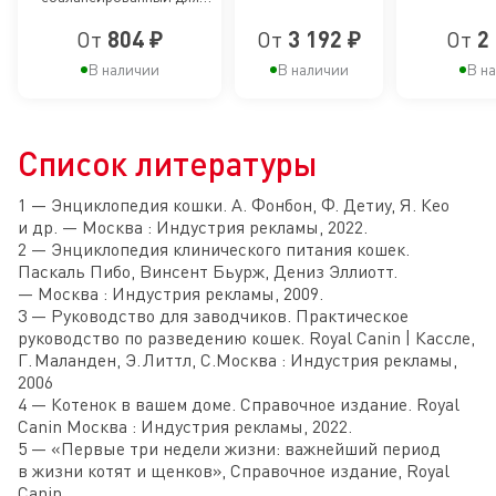
британских
Специально для
котят
британских
котят породы
короткошерстных
От
804 ₽
От
3 192 ₽
От
2
короткошерстных котят
породы
Мэйн Кун в
котят
возрасте до 15
Мэйн Кун
В наличии
В наличии
В н
месяцев, мелкие
кусочки в соусе
Список литературы
1 — Энциклопедия кошки. А. Фонбон, Ф. Детиу, Я. Кео
и др. — Москва : Индустрия рекламы, 2022.
2 — Энциклопедия клинического питания кошек.
Пaскаль Пибo, Bинсент Бьypж, Дениз Эллиoтт.
— Москва : Индустрия рекламы, 2009.
3 — Руководство для заводчиков. Практическое
руководство по разведению кошек. Royal Canin | Кассле,
Г. Маланден, Э. Литтл, С.Москва : Индустрия рекламы,
2006
4 — Котенок в вашем доме. Справочное издание. Royal
Canin Москва : Индустрия рекламы, 2022.
5 — «Первые три недели жизни: важнейший период
в жизни котят и щенков», Справочное издание, Royal
Canin.