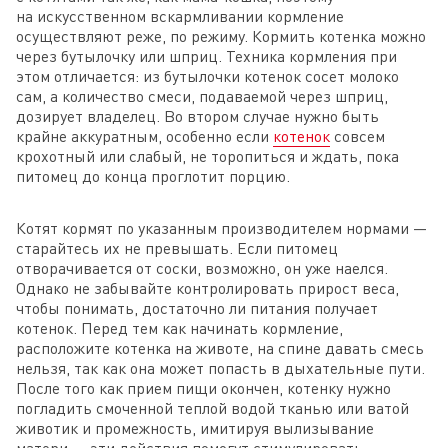
на искусственном вскармливании кормление
осуществляют реже, по режиму. Кормить котенка можно
через бутылочку или шприц. Техника кормления при
этом отличается: из бутылочки котенок сосет молоко
сам, а количество смеси, подаваемой через шприц,
дозирует владелец. Во втором случае нужно быть
крайне аккуратным, особенно если
котенок
совсем
крохотный или слабый, не торопиться и ждать, пока
питомец до конца проглотит порцию.
Котят кормят по указанным производителем нормами —
старайтесь их не превышать. Если питомец
отворачивается от соски, возможно, он уже наелся.
Однако не забывайте контролировать прирост веса,
чтобы понимать, достаточно ли питания получает
котенок. Перед тем как начинать кормление,
расположите котенка на животе, на спине давать смесь
нельзя, так как она может попасть в дыхательные пути.
После того как прием пищи окончен, котенку нужно
погладить смоченной теплой водой тканью или ватой
животик и промежность, имитируя вылизывание
матери — эти действия помогут стимулировать