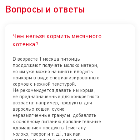
Вопросы и ответы
Чем нельзя кормить месячного
Отк
котенка?
В возрасте 1 месяца питомцы
продолжают получать молоко матери,
но им уже можно начинать вводить
прикорм в виде специализированных
кормов с нежной текстурой.
Не рекомендуется давать им корма,
не предназначенные для конкретного
возраста: например, продукты для
взрослых кошек, сухие
неразмягченные гранулы, добавлять
к основному питанию дополнительные
«домашние» продукты (сметану,
молоко, творог и т. д.), так как
желудочно-кишечный тракт может