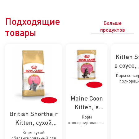
Подходящие
Больше
товары
продуктов
Kitten S
в соусе
кор
Корм консе
полнорац
кастри
кошек - Сп
кастрир
Maine Coon
стерилизова
стерили
возрасте 
Kitten, в
ко
месяцев), м
British Shorthair
соусе,
в с
Корм
Kitten, сухой
консервированный
влажный
полнорационный
корм для
корм для
Корм сухой
для кошек -
сбалансированный для