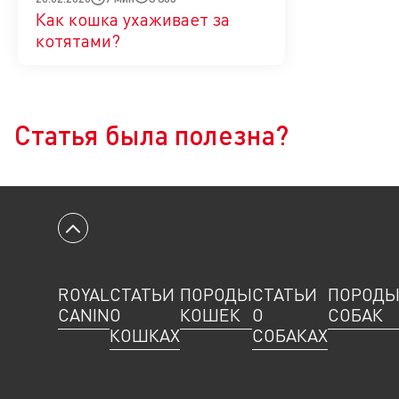
Как кошка ухаживает за
котятами?
Да
Нет
Статья была полезна?
Вернуться к началу
ROYAL
СТАТЬИ
ПОРОДЫ
СТАТЬИ
ПОРОД
CANIN
О
КОШЕК
О
СОБАК
КОШКАХ
СОБАКАХ