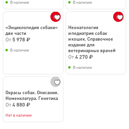
В наличии
В наличии
«Энциклопедия собаки»
Неонатология
две части
и педиатрия собак
и кошек. Справочное
От
5 978 ₽
издание для
В наличии
ветеринарных врачей
От
4 270 ₽
В наличии
Окрасы собак. Описания.
Номенклатура. Генетика
От
4 880 ₽
Нет в наличии