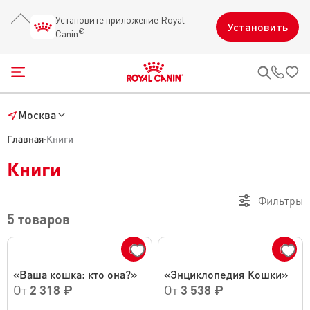
Установите приложение Royal
Установить
®
Canin
Открыть меню
Звон
Москва
Главная
·
Книги
Книги
Фильтры
5 товаров
«Ваша кошка: кто она?»
«Энциклопедия Кошки»
От
2 318 ₽
От
3 538 ₽