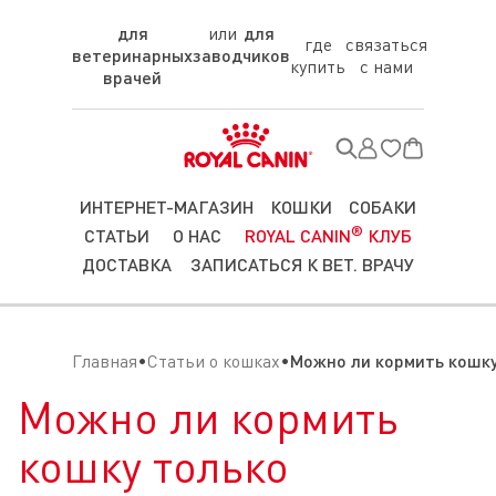
для
для
где
связаться
ветеринарных
заводчиков
купить
с нами
врачей
ИНТЕРНЕТ-МАГАЗИН
КОШКИ
СОБАКИ
®
СТАТЬИ
О НАС
ROYAL CANIN
КЛУБ
ДОСТАВКА
ЗАПИСАТЬСЯ К ВЕТ. ВРАЧУ
Главная
Статьи о кошках
Можно ли кормить кошк
Можно ли кормить
кошку только