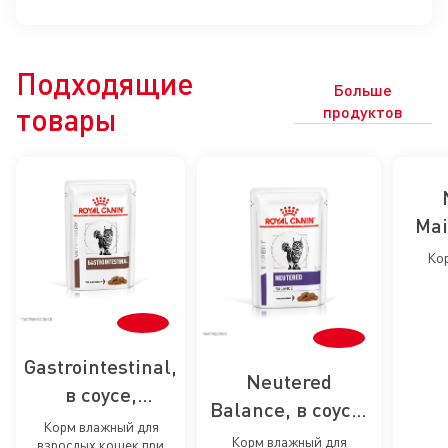
Подходящие
Больше
товары
продуктов
Mai
соу
Ко
стери
стер
кас
Gastrointestinal,
Neutered
в соусе,
Balance, в соусе,
влажный корм
Корм влажный для
влажный корм
Корм влажный для
взрослых кошек при