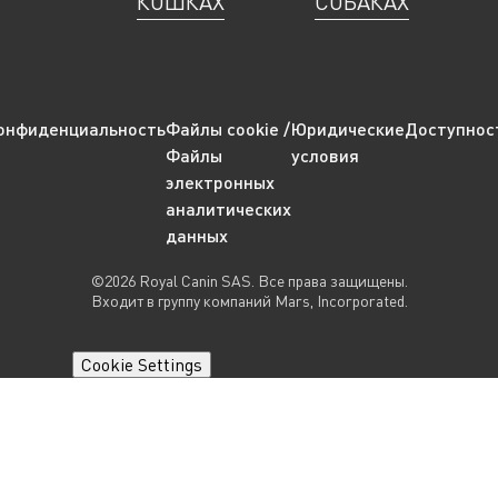
КОШКАХ
СОБАКАХ
онфиденциальность
Файлы cookie /
Юридические
Доступнос
Файлы
условия
электронных
аналитических
данных
©2026 Royal Canin SAS. Все права защищены.
Входит в группу компаний Mars, Incorporated.
Cookie Settings