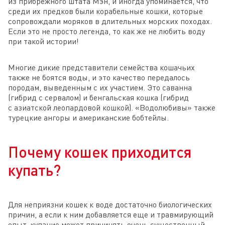
из прибрежного штата Мэн, и иногда упоминается, что
среди их предков были корабельные кошки, которые
сопровождали моряков в длительных морских походах.
Если это не просто легенда, то как же не любить воду
при такой истории!
Многие дикие представители семейства кошачьих
также не боятся воды, и это качество передалось
породам, выведенным с их участием. Это саванна
(гибрид с сервалом) и бенгальская кошка (гибрид
с азиатской леопардовой кошкой). «Водолюбивы» также
турецкие ангоры и американские бобтейлы.
Почему кошек приходится
купать?
Для неприязни кошек к воде достаточно биологических
причин, а если к ним добавляется еще и травмирующий
опыт, купание может причинять очень существенный