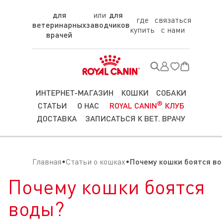
для
для
где
связаться
ветеринарных
заводчиков
купить
с нами
врачей
ИНТЕРНЕТ-МАГАЗИН
КОШКИ
СОБАКИ
®
СТАТЬИ
О НАС
ROYAL CANIN
КЛУБ
ДОСТАВКА
ЗАПИСАТЬСЯ К ВЕТ. ВРАЧУ
Главная
Статьи о кошках
Почему кошки боятся в
Почему кошки боятся
воды?