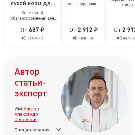
сухой корм для
консервированный
корм для
кошек,
корм д
для взрослых
консервиров
длинношерстных
Корм сухой
кошек
коше
кошек, желе
соус
сбалансированный для
кошек, живущих
взрослых
в помещении
От
687 ₽
От
2 912 ₽
От
2 91
длинношерстных кошек,
живущих в помещении
В наличии
В наличии
В налич
Автор
статьи-
эксперт
Имя
Алясов
Александр
Сергеевич
Специализация