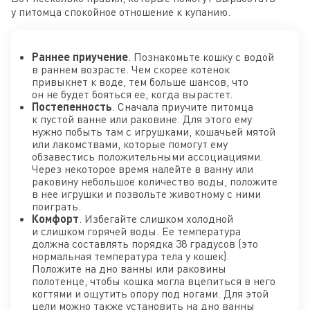
у питомца спокойное отношение к купанию.
Раннее приучение
. Познакомьте кошку с водой
в раннем возрасте. Чем скорее котенок
привыкнет к воде, тем больше шансов, что
он не будет бояться ее, когда вырастет.
Постепенность
. Сначала приучите питомца
к пустой ванне или раковине. Для этого ему
нужно побыть там с игрушками, кошачьей мятой
или лакомствами, которые помогут ему
обзавестись положительными ассоциациями.
Через некоторое время налейте в ванну или
раковину небольшое количество воды, положите
в нее игрушки и позвольте животному с ними
поиграть.
Комфорт
. Избегайте слишком холодной
и слишком горячей воды. Ее температура
должна составлять порядка 38 градусов (это
нормальная температура тела у кошек).
Положите на дно ванны или раковины
полотенце, чтобы кошка могла вцепиться в него
когтями и ощутить опору под ногами. Для этой
цели можно также установить на дно ванны