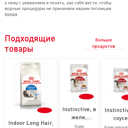
к нему с уважением и понять, как себя вести, чтобы
водные процедуры не причиняли нашим питомцам
вреда.
Подходящие
Больше
товары
продуктов
Instinctive, в
Instincti
желе,
соусе
Indoor Long Hair,
влажный
влажн
Корм
Корм для вз