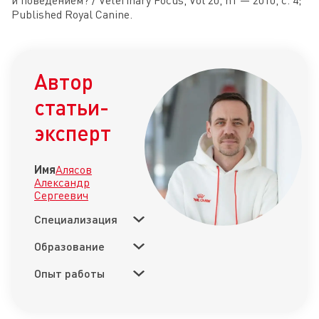
и поведением? / Vеtегinary Foсus, Vоl 20, n1 — 2010, с. 4;
Published Royal Canine.
Автор
статьи-
эксперт
Имя
Алясов
Александр
Сергеевич
Специализация
Образование
Опыт работы