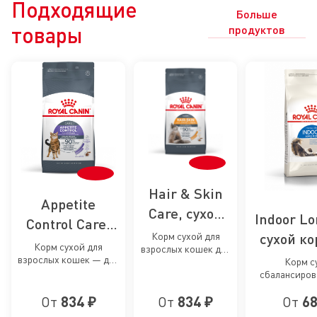
Подходящие
Больше
товары
продуктов
Hair & Skin
Appetite
Care, сухой
Indoor Lo
Control Care,
корм для
Корм сухой для
сухой к
сухой корм для
Корм сухой для
взрослых кошек для
кошек для
длиннош
взрослых кошек — для
кошек для
поддержания
Корм с
поддержания
контроля
здоровья кожи и
сбалансиров
кошек, 
контроля
выпрашивания корма
шерсти
взрос
здоровья
в поме
От
834 ₽
От
834 ₽
От
68
длинношерст
выпрашивания
кожи и
живущих в 