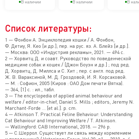
корма
В наличии
В наличии
В нал
шерсти
Список литературы:
1 — Фонбон А. Энциклопедия кошки / А. Фонбон,
Ф. Детиу, Я. Кео [и др.]; пер. на рус. яз. А. Блейз [и др.].
— Москва: ООО «Индустрия рекламы», 2021. — 494 с.
2 — Хорвитц Д. и соавт. Руководство по поведенческой
медицине собак и кошек / [Джон Боуэн и др.] ; под ред.
Д. Хорвитц, Д. Миллса и С. Хит ; пер. с англ. под ред.
Ж. В. Вараксиной, М. Д. Гроздовой, И. Я. Корсаковой.
— М. : Софион, 2005 (Киров : ОАО Дом печати Вятка).
— 364, [1] с. : ил., табл.
3 — The encyclopedia of applied animal behaviour and
welfare / editor-in-chief, Daniel S. Mills ; editors, Jeremy N.
Marchant-Forde ... [et al.]. p. cm.
4 — Atkinson T. Practical Feline Behaviour: Understanding
Cat Behaviour and Improving Welfare / T. Atkinson.
— Wallingford: CAB International, 2018. — 296 p.
5 — С.Шеррол. Существует ли связь между кормлением