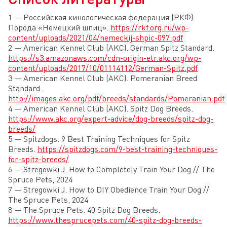
1 — Российская кинологическая федерация (РКФ).
Порода «Немецкий шпиц».
https://rkf.org.ru/wp-
content/uploads/2021/04/nemeckij-shpic-097.pdf
2 — American Kennel Club (AKC). German Spitz Standard.
https://s3.amazonaws.com/cdn-origin-etr.akc.org/wp-
content/uploads/2017/10/01114112/German-Spitz.pdf
3 — American Kennel Club (AKC). Pomeranian Breed
Standard.
http://images.akc.org/pdf/breeds/standards/Pomeranian.pdf
4 — American Kennel Club (AKC). Spitz Dog Breeds.
https://www.akc.org/expert-advice/dog-breeds/spitz-dog-
breeds/
5 — Spitzdogs. 9 Best Training Techniques for Spitz
Breeds.
https://spitzdogs.com/9-best-training-techniques-
for-spitz-breeds/
6 — Stregowki J. How to Completely Train Your Dog // The
Spruce Pets, 2024
7 — Stregowki J. How to DIY Obedience Train Your Dog //
The Spruce Pets, 2024
8 — The Spruce Pets. 40 Spitz Dog Breeds.
https://www.thesprucepets.com/40-spitz-dog-breeds-