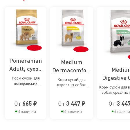
Pomeranian
Medium
Adult, сухой
Mediu
Dermacomfort
корм для
Digestive 
Care, сухой
Корм сухой для
Корм сухой для
померанских
собак породы
взрослых собак
сухой кор
корм для
Корм сухой для 
шпицев от 8 мес.
средних размеров
Померанский
собак средних 
собак сре
пофилактики
при раздражениях и
чувствител
шпиц
зуде кожи
пород 
раздражений
От
665 ₽
От
3 447 ₽
От
3 44
пищеварен
чувствите
и зуда кожи у
В наличии
В наличии
В налич
пищеваре
собак
средних