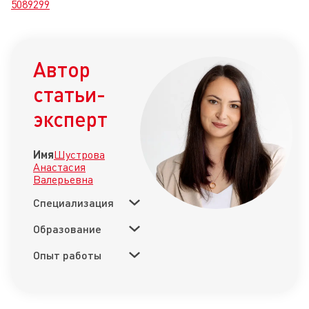
5089299
Автор
статьи-
эксперт
Имя
Шустрова
Анастасия
Валерьевна
Специализация
Образование
Опыт работы