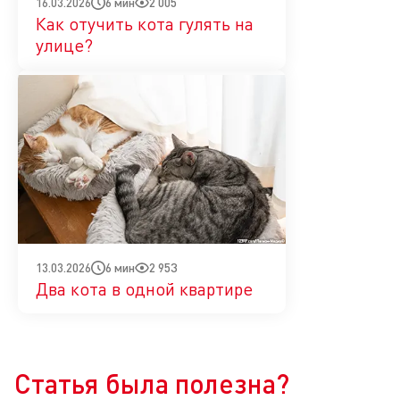
6 мин
2 005
16.03.2026
Как отучить кота гулять на
улице?
6 мин
2 953
13.03.2026
Два кота в одной квартире
Да
Нет
Статья была полезна?