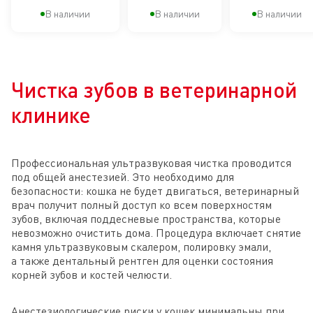
помещении
образования
помещени
В наличии
В наличии
В наличии
зубного
налета и
формирования
Чистка зубов в ветеринарной
зубного камня
клинике
Профессиональная ультразвуковая чистка проводится
под общей анестезией. Это необходимо для
безопасности: кошка не будет двигаться, ветеринарный
врач получит полный доступ ко всем поверхностям
зубов, включая поддесневые пространства, которые
невозможно очистить дома. Процедура включает снятие
камня ультразвуковым скалером, полировку эмали,
а также дентальный рентген для оценки состояния
корней зубов и костей челюсти.
Анестезиологические риски у кошек минимальны при