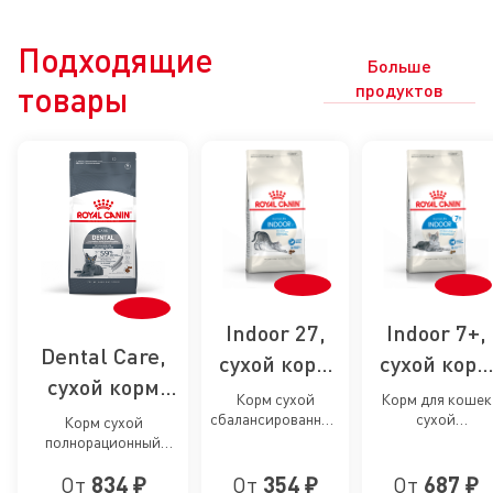
Подходящие
Больше
товары
продуктов
Indoor 27,
Indoor 7+,
Dental Care,
сухой корм
сухой корм
сухой корм
для кошек,
для
Корм сухой
Корм для кошек
для кошек
сбалансированный
сухой
живущих в
стареющи
Корм сухой
для взрослых
сбалансированны
полнорационный
для
помещении
кошек,
кошек, живущих в
для cтареющих
сбалансированный
профилактики
помещении
кошек, живущих 
От
834 ₽
От
354 ₽
От
687 ₽
для взрослых кошек
живущих в