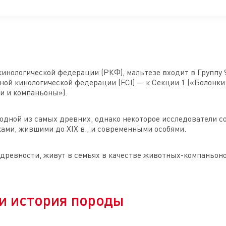
инологической федерации (РКФ), мальтезе входит в Группу 
й кинологической федерации (FCI) — к Секции 1 («Болонки
и и компаньоны»).
одной из самых древних, однако некоторое исследователи 
ами, жившими до XIX в., и современными особями.
 древности, живут в семьях в качестве животных-компаньоно
и история породы