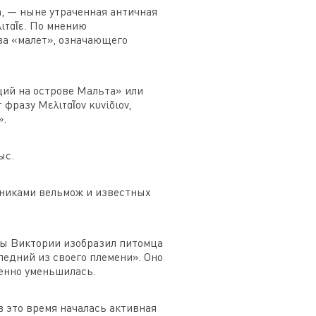
, — ныне утраченная античная
λιταῖε. По мнению
ова «малет», означающего
щий на острове Мальта» или
разу Μελιταῖον κυνίδιον,
».
ыс.
тниками вельмож и известных
евы Виктории изобразил питомца
ледний из своего племени». Оно
венно уменьшилась.
в это время началась активная