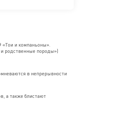
9 «Тои и компаньоны».
 и родственные породы»)
сомневаются в непрерывности
в, а также блистают