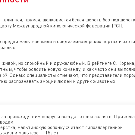
— длинная, прямая, шелковистая белая шерсть без подшерс
ндарту Международной кинологической федерации (FCI).
то предки мальтезе жили в средиземноморских портах и охот
раблях.
 живой, но спокойный и дружелюбный. В рейтинге С. Корена,
тным, чтобы освоить новую команду, и как часто они выполн
из 69. Однако специалисты отмечают, что представители по
стью распознавать эмоции людей и других животных.
 за происходящим вокруг и всегда готовы залаять. При жела
водам.
ерстка, мальтийскую болонку считают гипоаллергенной.
 жизни мальтезе — 15 лет.