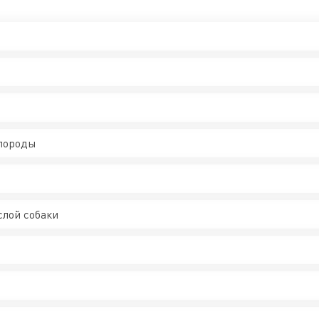
 породы
слой собаки