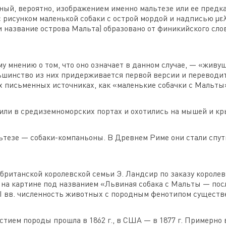
ый, вероятно, изображением именно мальтезе или ее предка
. с рисунком маленькой собаки с острой мордой и надписью με
 и название острова Мальта) образовано от финикийского сл
у мнению о том, что оно означает в данном случае, — «живу
шинство из них придерживается первой версии и переводит ф
 письменных источниках, как «маленькие собачки с Мальты
или в средиземноморских портах и охотились на мышей и кр
ьтезе — собаки-компаньоны. В Древнем Риме они стали спу
 британской королевской семьи Э. Ландсир по заказу корол
, на картине под названием «Львиная собака с Мальты — пос
VIII вв. численность животных с породным фенотипом сущест
стием породы прошла в 1862 г., в США — в 1877 г. Примерно 