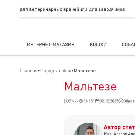
для ветеринарных врачей
для заводчиков
ИНТЕРНЕТ-МАГАЗИН
КОШКИ
СОБА
Главная
Породы собак
Мальтезе
Мальтезе
7 мин
14 651
02.12.2025
Обновл
Автор стат
Имя:
Алясов Але