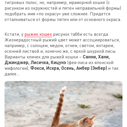
тигровых полос, но, например, мраморной кошке (с
рисунком из окружностей и пятен неправильной формы)
подобрать имя «по окрасу» уже сложнее. Придется
отталкиваться от формы пятен или от основного окраса.
Кстати, у
рыжих кошек
рисунок табби есть всегда.
Жизнерадостный рыжий цвет может ассоциироваться,
например, с солнцем, медом, огнем, светом, янтарем,
осенней листвой и, конечно же, с яркой шкуркой лисы.
Варианты кличек для рыжей кошки –
Санни, Хани,
Джинджер, Лисичка, Кицунэ
(фея-лиса из японской
мифологии),
Фокси, Искра, Осень, Амбер (Эмбер)
и так
далее…