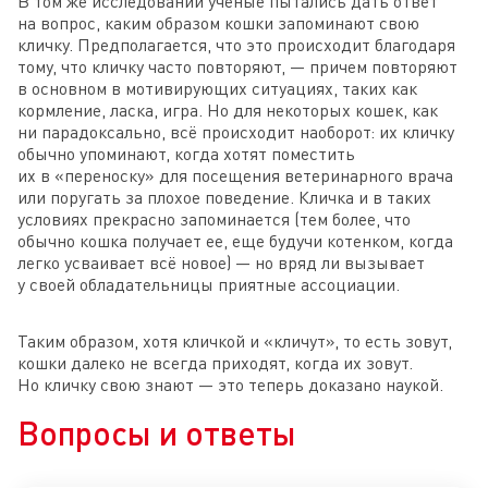
В том же исследовании ученые пытались дать ответ
на вопрос, каким образом кошки запоминают свою
кличку. Предполагается, что это происходит благодаря
тому, что кличку часто повторяют, — причем повторяют
в основном в мотивирующих ситуациях, таких как
кормление, ласка, игра. Но для некоторых кошек, как
ни парадоксально, всё происходит наоборот: их кличку
обычно упоминают, когда хотят поместить
их в «переноску» для посещения ветеринарного врача
или поругать за плохое поведение. Кличка и в таких
условиях прекрасно запоминается (тем более, что
обычно кошка получает ее, еще будучи котенком, когда
легко усваивает всё новое) — но вряд ли вызывает
у своей обладательницы приятные ассоциации.
Таким образом, хотя кличкой и «кличут», то есть зовут,
кошки далеко не всегда приходят, когда их зовут.
Но кличку свою знают — это теперь доказано наукой.
Вопросы и ответы