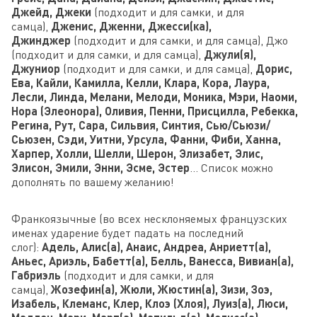
Джейд, Джеки
(подходит и для самки, и для
самца),
Дженис, Дженни, Джесси(ка),
Джинджер
(подходит и для самки, и для самца), Джо
(подходит и для самки, и для самца),
Джули(я),
Джуниор
(подходит и для самки, и для самца),
Дорис,
Ева, Кайли, Камилла, Келли, Клара, Кора, Лаура,
Лесли, Линда, Мелани, Мелоди, Моника, Мэри, Наоми,
Нора (Элеонора), Оливия, Пенни, Присцилла, Ребекка,
Регина, Рут, Сара, Сильвия, Синтия, Сью/Сьюзи/
Сьюзен, Сэди, Уитни, Урсула, Фанни, Фиби, Ханна,
Харпер, Холли, Шелли, Шерон, Элизабет, Элис,
Элисон, Эмили, Энни, Эсме, Эстер
… Список можно
дополнять по вашему желанию!
Франкоязычные (во всех несклоняемых французских
именах ударение будет падать на последний
слог):
Адель, Алис(а), Анаис, Андреа, Анриетт(а),
Аньес, Ариэль, Бабетт(а), Белль, Ванесса, Вивиан(а),
Габриэль
(подходит и для самки, и для
самца),
Жозефин(а), Жюли, Жюстин(а), Зизи, Зоэ,
Изабель, Клеманс, Клер, Клоэ (Хлоя), Луиз(а), Люси,