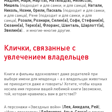
Мадлен, Мари, Март(а), Матильд(а), Мелисс(а),
Мишель
(подходит и для самки, и для самца),
Натали,
Николь, Ноэми, Орели, Паскаль
(подходит и для самки,
и для самца), Рене (подходит и для самки, и для
самца),
Розали, Розмари, Селин(а), Софи, Стефани(я),
Сюзанн(а), Терез(а), Флоранс, Шанталь, Шарлотт(а),
Эвелин(а
)… и многие-многие другие.
Клички, связанные с
увлечением владельцев
Книги и фильмы вдохновляют даже родителей при
выборе имени для младенца – а о владельцах животных
не приходится даже и говорить! Хотите, чтобы кошка
носила имя героини вашей любимой книги (возможно,
той, которая нравилась вам в детстве)?
А персонажи «Звездных войн» (
Лея, Амидала, Рей
),
«Игры престолов» (
Дейенерис, Арья, Санса)
и других