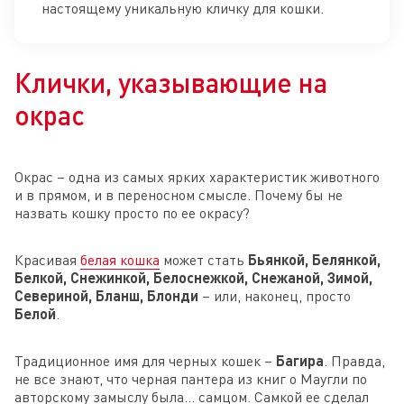
настоящему уникальную кличку для кошки.
Клички, указывающие на
окрас
Окрас – одна из самых ярких характеристик животного
и в прямом, и в переносном смысле. Почему бы не
назвать кошку просто по ее окрасу?
Красивая
белая кошка
может стать
Бьянкой, Белянкой,
Белкой, Снежинкой, Белоснежкой, Снежаной, Зимой,
Севериной, Бланш, Блонди
– или, наконец, просто
Белой
.
Традиционное имя для черных кошек –
Багира
. Правда,
не все знают, что черная пантера из книг о Маугли по
авторскому замыслу была… самцом. Самкой ее сделал