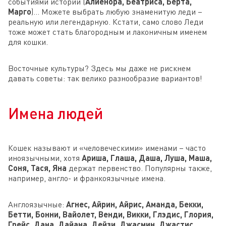
событиями истории (
Алиенора, Беатриса, Берта,
Марго
)… Можете выбрать любую знаменитую леди –
реальную или легендарную. Кстати, само слово Леди
тоже может стать благородным и лаконичным именем
для кошки.
Восточные культуры? Здесь мы даже не рискнем
давать советы: так велико разнообразие вариантов!
Имена людей
Кошек называют и «человеческими» именами – часто
иноязычными, хотя
Ариша, Глаша, Даша, Луша, Маша,
Соня, Тася, Яна
держат первенство. Популярны также,
например, англо- и франкоязычные имена.
Англоязычные:
Агнес, Айрин, Айрис, Аманда, Бекки,
Бетти, Бонни, Вайолет, Венди, Викки, Глэдис, Глория,
Грейс, Дана, Дайана, Дейзи, Джасмин, Джастис,