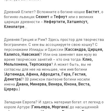
Древний Египет? Вспомните о богине-кошке
Бастет
, о
богинях-львицах
Сехмет
и
Тефнут
или о великих
царицах древности –
Нефертити, Хатшепсут,
Клеопатре
…
Древняя Греция и Рим? Здесь простор для творчества
безграничен. С кем вы ассоциируете свою кошку? С
персонажами Илиады и Одиссеи (
Кассандра, Цирцея,
Калипсо, Навсикая
)? Или она заменяет вам музу во
время творческих занятий – кто она тогда:
Клио,
Мельпомена, Терпсихора
? А может быть, вы не
согласны для нее на меньшее, чем имя богини
(
Артемида, Афина, Афродита, Гера, Гестия,
Деметра
)? (В римском пантеоне богини носили
имена
Диана, Минерва, Венера, Юнона, Веста,
Церер
а.)
Западная Европа? И здесь материал богат: от легенд о
короле Артуре (
Гиньевра, Моргана
) до насыщенной