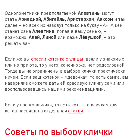
Однопометники предполагаемой
Алевтины
могут
стать
Ариадной, Абигайль, Аристархом, Аяксом
и так
далее – но всех их назовут только на букву «А». А кем
станет сама
Алевтина
, попав в вашу семью, –
возможно,
Алей, Линой
или даже
Лёвушкой
, – это
решать вам!
Если же вы
спасли котенка с улицы
, взяли у знакомых
или из приюта, то у него, конечно же, нет родословной.
Тогда вы не ограничены в выборе клички практически
ничем. Если ваш котенок – «девочка», то есть самка, вы
наверняка сможете дать ей красивую кличку сами или
воспользовавшись нашими рекомендациями.
Если у вас «мальчик», то есть кот, – то кличкам для
котов посвящена отдельная
статья
.
Советы по выбору клички