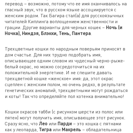
перевод – возможно, потому что ее имя оканчивалось на
гласный звук, что в русском языке ассоциируется с
женским родом. Так Багира стал(а) для русскоязычных
читателей Киплинга воплощением женственности и
грации. Другие варианты для черных кошек –
Ночь (и
Ночка), Ниндзя, Блэкки, Тень, Пантера
.
Трехцветные кошки по народным поверьям приносят в
дом счастье. Для них трудно подобрать имя,
описывающее одним словом их чудесный черно-рыже-
белый окрас, но можно сосредоточиться на их
положительной энергетике. И не спешите давать
трехцветной кошке «женское» имя: да, этот окрас
сцеплен с женским полом, но очень редко, в результате
генетических аномалий, трехцветными могут рождаться
и коты! Так что определяйте пол котенка внимательно!
Кошки окрасов табби (с рисунком шерсти из полос или
пятен) могут получить имя, описывающее этот рисунок.
Сразу ясно, что
Лео
или
Парди
– это кошка с пятнами
как у леопарда,
Тигра
или
Макрель
– обладательница