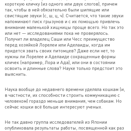
короткую кличку (из одного или двух слогов), причем
так, чтобы в ней обязательно были шипящие или
свистящие звуки (с, ш, ц, ч). Считается, что такие звуки
напоминают писк грызунов и с их помощью привлечь
внимание маленькой хищницы проще всего. Но так это
или нет — исследованиями пока не проверялось.
Получит ли владелец Саши или Чесс преимущество
перед хозяйкой Лорелеи или Аделаиды, когда им
придется звать своих питомцев? Даже если нет, то
нужны ли Лорелее и Аделаиде сокращенные формы
кличек (например, Лора и Ада), или они в состоянии
освоить и длинные слова? Науке только предстоит это
выяснить.
Наука вообще до недавнего времени уделяла кошкам (и,
в частности, их способности строить коммуникацию с
человеком) гораздо меньше внимания, чем собакам. Но
сейчас кошки всё больше интересуют ученых.
Не так давно группа исследователей из Японии
опубликовала результаты работы, посвященной как раз