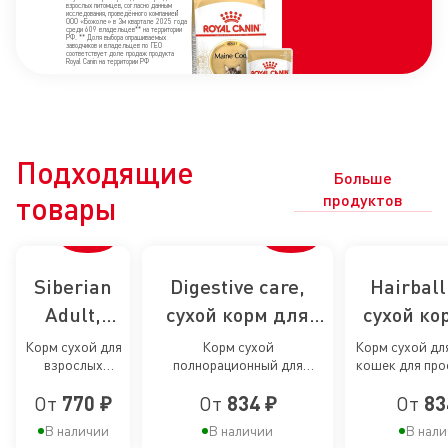
взрослых питомцев, согласно данным
исследования, проведённого компанией
ООО «Божоле» в 3м квартале 2025 года
среди 609 владельцев** на территории
РФ. ** Доля выбора опрашиваемых
заводчиков и владельцев по ГЕО
соответствует доле продаж продукта
Royal Canin на территории РФ
Подходящие
Больше
товары
продуктов
Siberian
Digestive care,
Hairball
Adult,
сухой корм для
сухой ко
сухой
кошек для
кошек
Корм сухой для
Корм сухой
Корм сухой дл
взрослых
полнорационный для
кошек для пр
корм для
поддержания
предотвр
кошек породы
взрослых кошек для
образования 
сибирских
здоровья
образо
От
770 ₽
От
834 ₽
От
83
Сибирская от
поддержания здоровья
комоч
12 месяцев
пищеварительной системы
кошек
пищеварительной
волос
В наличии
В наличии
В нал