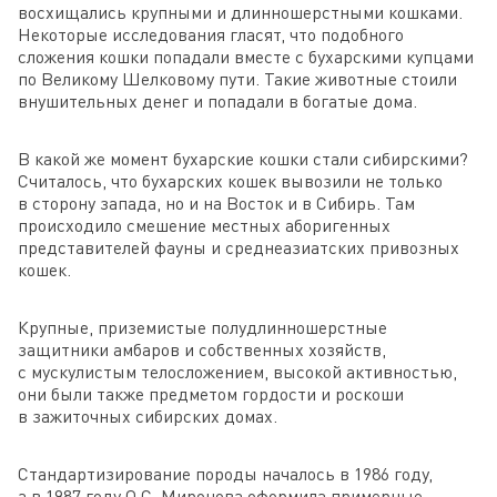
восхищались крупными и длинношерстными кошками.
Некоторые исследования гласят, что подобного
сложения кошки попадали вместе с бухарскими купцами
по Великому Шелковому пути. Такие животные стоили
внушительных денег и попадали в богатые дома.
В какой же момент бухарские кошки стали сибирскими?
Считалось, что бухарских кошек вывозили не только
в сторону запада, но и на Восток и в Сибирь. Там
происходило смешение местных аборигенных
представителей фауны и среднеазиатских привозных
кошек.
Крупные, приземистые полудлинношерстные
защитники амбаров и собственных хозяйств,
с мускулистым телосложением, высокой активностью,
они были также предметом гордости и роскоши
в зажиточных сибирских домах.
Стандартизирование породы началось в 1986 году,
а в 1987 году О.С. Миронова оформила примерные