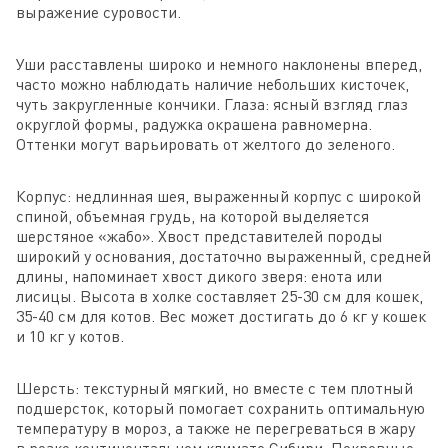
выражение суровости.
Уши расставлены широко и немного наклонены вперед,
часто можно наблюдать наличие небольших кисточек,
чуть закругленные кончики. Глаза: ясный взгляд глаз
округлой формы, радужка окрашена равномерна.
Оттенки могут варьировать от желтого до зеленого.
Корпус: недлинная шея, выраженный корпус с широкой
спиной, объемная грудь, на которой выделяется
шерстяное «жабо». Хвост представителей породы
широкий у основания, достаточно выраженный, средней
длины, напоминает хвост дикого зверя: енота или
лисицы. Высота в холке составляет 25-30 см для кошек,
35-40 см для котов. Вес может достигать до 6 кг у кошек
и 10 кг у котов.
Шерсть: текстурный мягкий, но вместе с тем плотный
подшерсток, который помогает сохранить оптимальную
температуру в мороз, а также не перегреваться в жару
в резко континентальном климате Сибири. Покровные