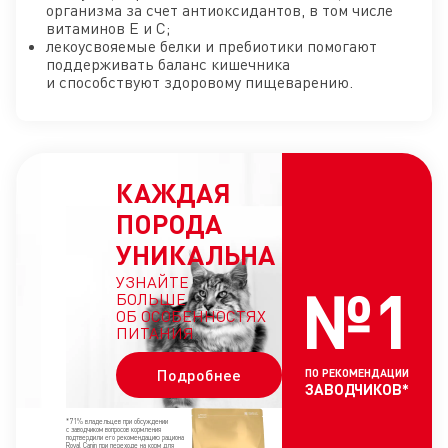
организма за счет антиоксидантов, в том числе
витаминов Е и С;
лекоусвояемые белки и пребиотики помогают
поддерживать баланс кишечника
и способствуют здоровому пищеварению.
КАЖДАЯ
ПОРОДА
УНИКАЛЬНА
УЗНАЙТЕ
№1
БОЛЬШЕ
ОБ ОСОБЕННОСТЯХ
ПИТАНИЯ
Подробнее
ПО РЕКОМЕНДАЦИИ
ЗАВОДЧИКОВ*
*71% владельцев при обсуждении
с заводчиком вопросов кормления
подтвердили его рекомендацию рациона
Royal Canin при переходе на корм для