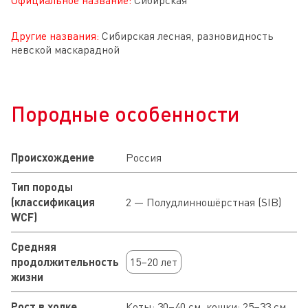
Официальное название:
Сибирская
Другие названия:
Сибирская лесная, разновидность
невской маскарадной
Породные особенности
Происхождение
Россия
Тип породы
(классификация
2 — Полудлинношёрстная (SIB)
WCF)
Средняя
продолжительность
15–20 лет
жизни
Рост в холке
Коты: 30–40 см, кошки: 25–33 см