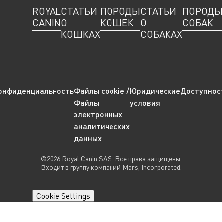
ROYAL
СТАТЬИ
ПОРОДЫ
СТАТЬИ
ПОРОД
CANIN
О
КОШЕК
О
СОБАК
КОШКАХ
СОБАКАХ
онфиденциальность
Файлы cookie /
Юридические
Доступнос
Файлы
условия
электронных
аналитических
данных
©2026 Royal Canin SAS. Все права защищены.
Входит в группу компаний Mars, Incorporated.
Cookie Settings