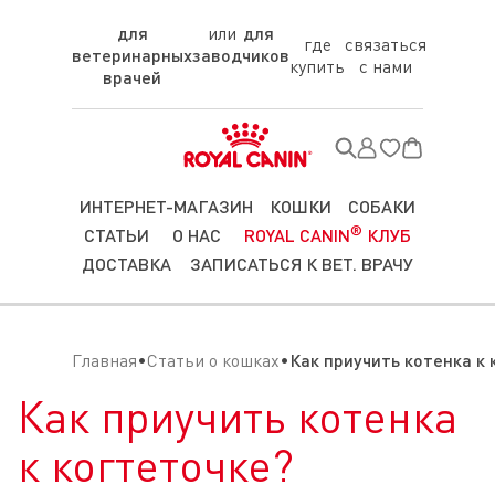
для
для
где
связаться
ветеринарных
заводчиков
купить
с нами
врачей
ИНТЕРНЕТ-МАГАЗИН
КОШКИ
СОБАКИ
®
СТАТЬИ
О НАС
ROYAL CANIN
КЛУБ
ДОСТАВКА
ЗАПИСАТЬСЯ К ВЕТ. ВРАЧУ
Главная
Статьи о кошках
Как приучить котенка к 
Как приучить котенка
к когтеточке?