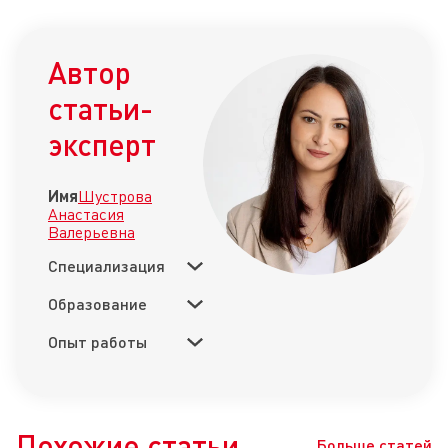
Автор
статьи-
эксперт
Имя
Шустрова
Анастасия
Валерьевна
Специализация
Образование
Опыт работы
Похожие статьи
Больше статей