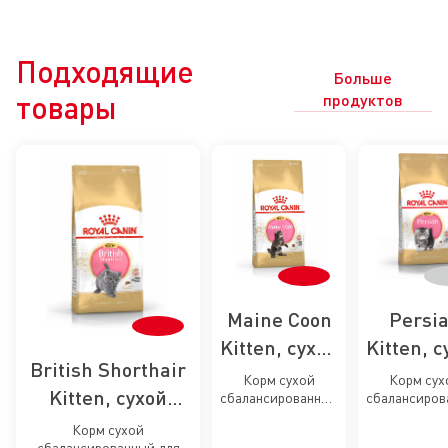
Подходящие
Больше
товары
продуктов
Maine Coon
Persi
Kitten, сухой
Kitten, с
British Shorthair
корм для
корм д
Корм сухой
Корм сух
Kitten, сухой
сбалансированный
сбалансиров
котят
котя
для котят породы
для персид
корм для
породы
персидс
Корм сухой
Мэйн Кун
котят (до
сбалансированный для