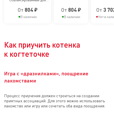
британских
месяцев
Мэйн Кун
породы
британских
короткошерстных
От
804 ₽
От
804 ₽
От
3 70
короткошерстных котят
12 меся
котят
В наличии
В наличии
Нет в нал
Как приучить котенка
к когтеточке
Игра с «дразнилками», поощрение
лакомствами
Процесс приучения должен строиться на создании
приятных ассоциаций. Для этого можно использовать
лакомство или игру или сочетать оба вида поощрения.