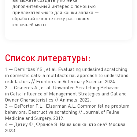
вы можете создать у котенка
дополнительный интерес с помощью
привлекательного для кошки запаха —
обработайте когтеточку раствором
кошачьей мяты.
Список литературы:
1 — Demirbas Y.S., et al. Evaluating undesired scratching
in domestic cats: a multifactorial approach to understand
risk factors // Frontiers in Veterinary Science. 2024.
2 — Cisneros A., et al. Unwanted Scratching Behavior
in Cats: Influence of Management Strategies and Cat and
Owner Characteristics // Animals. 2022.
3 — DePorter T.L., Elzerman A.L. Common feline problem
behaviors: Destructive scratching // Journal of Feline
Medicine and Surgery. 2019.
4 — Детиу Ф., Франсе Э. Ваша кошка: кто она? Москва,
2023.