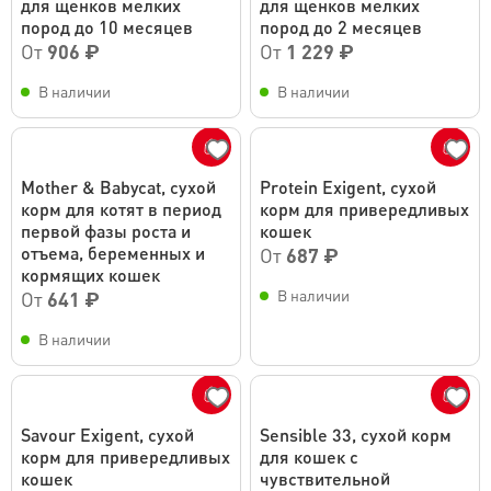
для щенков мелких
для щенков мелких
пород до 10 месяцев
пород до 2 месяцев
От
906 ₽
От
1 229 ₽
В наличии
В наличии
Mother & Babycat, сухой
Protein Exigent, сухой
корм для котят в период
корм для привередливых
первой фазы роста и
кошек
отъема, беременных и
От
687 ₽
кормящих кошек
В наличии
От
641 ₽
В наличии
Savour Exigent, сухой
Sensible 33, сухой корм
корм для привередливых
для кошек с
кошек
чувствительной