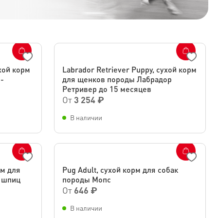
ухой корм
Labrador Retriever Puppy, сухой корм
-
для щенков породы Лабрадор
Ретривер до 15 месяцев
От
3 254 ₽
В наличии
рм для
Pug Adult, сухой корм для собак
 шпиц
породы Мопс
От
646 ₽
В наличии