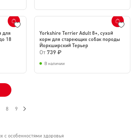
м для
Yorkshire Terrier Adult 8+, сухой
до 18
корм для стареющих собак породы
Йоркширский Терьер
От
739 ₽
В наличии
8
9
х с особенностями здоровья