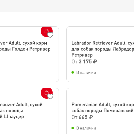
ver Adult, сухой корм
Labrador Retriever Adult, с
ороды Голден Ретривер
для собак породы Лабрадор
Ретривер
От
3 175 ₽
В наличии
nauzer Adult, сухой
Pomeranian Adult, сухой ко
бак породы
собак породы Померанский
й Шнауцер
От
665 ₽
В наличии