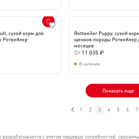
ult, сухой корм для
Rottweiler Puppy, сухой кор
ы Ротвейлер
щенков породы Ротвейлер 
месяцев
От
11 035 ₽
В наличии
Показать еще
1
2
3
4
5
6
7
 разрабатывается с учетом пищевых потребностей, связанны