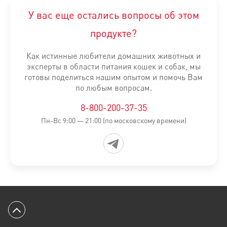
ИЗГОТОВИТЕЛЬ:
АО «РУСКАН», Россия, 141870, Московская о
У вас еще остались вопросы об этом
Таблица расчета суточной порции:
продукте?
Вес питомца
Уровень активности
Норма кормления
Как истинные любители домашних животных и
эксперты в области питания кошек и собак, мы
26-28 кг
Низкий
308-325 г
готовы поделиться нашим опытом и помочь Вам
по любым вопросам.
Нормальный
356-376 г
8-800-200-37-35
Повышенный
405-428 г
Пн-Вс 9:00 — 21:00 (по московскому времени)
30-32 кг
Низкий
342-359 г
Нормальный
396-416 г
Повышенный
450-473 г
34-36 кг
Низкий
376-393 г
Нормальный
435-455 г
Вернуться к началу