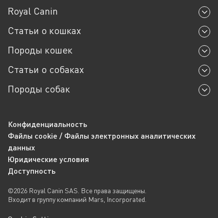
Повышенный
495-516 г
Royal Canin
38-40 кг
Низкий
409-425 г
Статьи о кошках
Нормальный
473-492 г
Породы кошек
Повышенный
538-559 г
Статьи о собаках
Породы собак
Конфиденциальность
Файлы cookie / Файлы электронных аналитических
данных
Юридические условия
Доступность
©2026 Royal Canin SAS. Все права защищены.
Входит в группу компаний Mars, Incorporated.