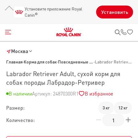
Установите приложение Royal
Установить
®
Canin
Открыть меню
Звон
Москва
Главная
·
Корма для собак
·
Повседневные корма для собак
·
Labrador Retriever Adult, сухой корм для собак породы Лабрадор-Ретривер
Labrador Retriever Adult, сухой корм для
собак породы Лабрадор-Ретривер
В наличии
Артикул: 24870300R1
В избранное
Размер:
3 кг
12 кг
Количество: