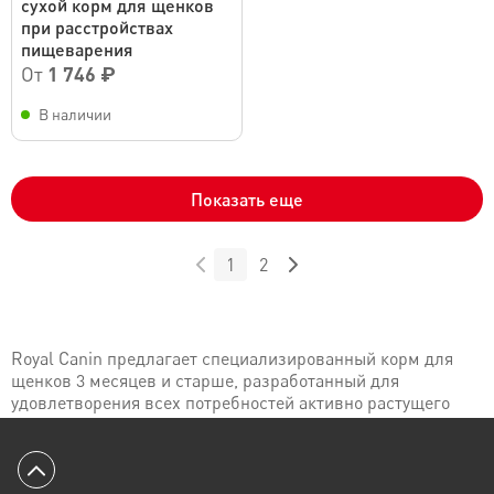
сухой корм для щенков
при расстройствах
пищеварения
От
1 746 ₽
В наличии
Показать еще
1
2
Royal Canin предлагает специализированный корм для
щенков 3 месяцев и старше, разработанный для
удовлетворения всех потребностей активно растущего
организма. Рацион содержит все необходимые
питательные элементы, в том числе витамины и
минералы для здорового формирования вашего питомца:
Вернуться к началу