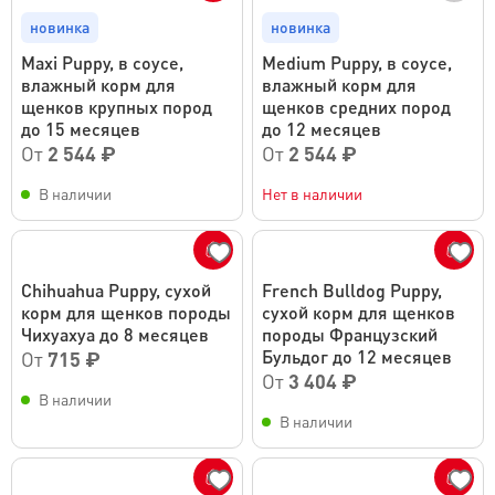
новинка
новинка
Maxi Puppy, в соусе,
Medium Puppy, в соусе,
влажный корм для
влажный корм для
щенков крупных пород
щенков средних пород
до 15 месяцев
до 12 месяцев
От
2 544 ₽
От
2 544 ₽
В наличии
Нет в наличии
Chihuahua Puppy, сухой
French Bulldog Puppy,
корм для щенков породы
сухой корм для щенков
Чихуахуа до 8 месяцев
породы Французский
Бульдог до 12 месяцев
От
715 ₽
От
3 404 ₽
В наличии
В наличии