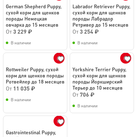
German Shepherd Puppy,
Labrador Retriever Puppy,
сухой корм для щенков
сухой корм для щенков
породы Немецкая
породы Лабрадор
овчарка до 15 месяцев
Ретривер до 15 месяцев
От
3 229 ₽
От
3 254 ₽
В наличии
В наличии
Rottweiler Puppy, сухой
Yorkshire Terrier Puppy,
корм для щенков породы
сухой корм для щенков
Ротвейлер до 18 месяцев
породы Йоркширский
Терьер до 10 месяцев
От
11 035 ₽
От
706 ₽
В наличии
В наличии
Gastrointestinal Puppy,