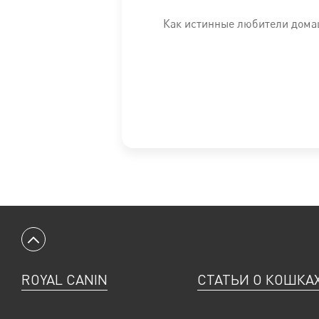
Питательные добавки:
Витамин А: 26500 ME, Витамин D3: 700 
Как истинные любители домаш
Технологические добавки:
Клиноптилолит осадочного проис
СОДЕРЖАНИЕ ПИТАТЕЛЬНЫХ ВЕЩЕСТВ:
Белки: 31 % - Жир
*L.I.P.: специально отобранные белки с высокой степенью ус
Информация об ингредиентах и нутриентном составе на сайте я
СПОСОБ УПОТРЕБЛЕНИЯ:
см. таблицу. Корм готов к употре
ИЗГОТОВИТЕЛЬ:
АО «РУСКАН», Россия, 141870, Московская о
Таблица расчета суточной порции:
Предполагаемый вес взрослого питомца
Возраст пит
Вернуться к началу
40 кг
2-4 месяца
ROYAL CANIN
СТАТЬИ О КОШКА
6-8 месяцев