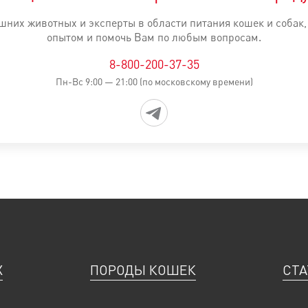
ME, Железо: 40 мг, Йод: 4 мг, Медь: 12 мг, Марганец: 51 мг, Ц
них животных и эксперты в области питания кошек и собак
хождения: 10 г – Экстракт юкки: 125 мг - Консерванты -Анти
опытом и помочь Вам по любым вопросам.
ы: 16 % - Минеральные вещества: 7,5 % - Клетчатка пищевая:
8-800-200-37-35
Пн-Вс 9:00 — 21:00 (по московскому времени)
вояемости.
вляется справочной. Вся информация о продукте представлена 
блению. Проследите, чтобы у вашей собаки всегда была свежа
бл., Дмитровский г.о., д. Кузяево, д. 70. Информация об инг
омца
Норма кормления
298-425 г
Х
ПОРОДЫ КОШЕК
СТА
310-450 г