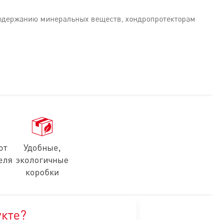
 содержанию минеральных веществ, хондропротекторам
от
Удобные,
еля
экологичные
коробки
стительных белков*, животные жиры, дегидратированные белк
укте?