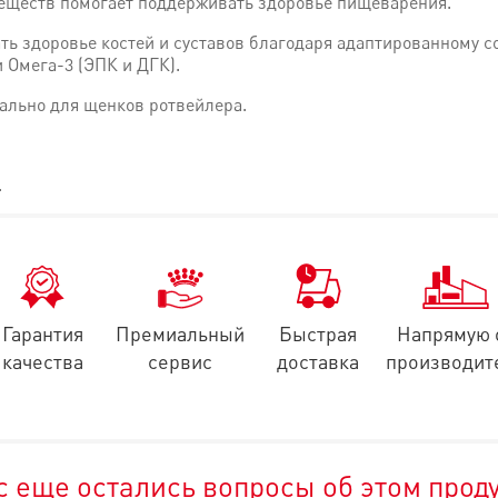
 веществ помогает поддерживать здоровье пищеварения.
ать здоровье костей и суставов благодаря адаптированному
 Омега-3 (ЭПК и ДГК).
иально для щенков ротвейлера.
.
лоры
Гарантия
Премиальный
Быстрая
Напрямую 
качества
сервис
доставка
производит
жирных кислот
ождения (птица), мука из злаковых культур, рис, изолят ра
с еще остались вопросы об этом прод