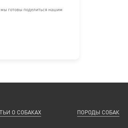
инк: 154 мг, Селен: 0,08 мг
, мы готовы поделиться нашим
окислители
 2,4 %.
непосредственно на упаковке.
я вода. Номер серии, регистрационный номер завода-изготови
редиентах и нутриентном составе на сайте является справочн
ТЬИ О СОБАКАХ
ПОРОДЫ СОБАК