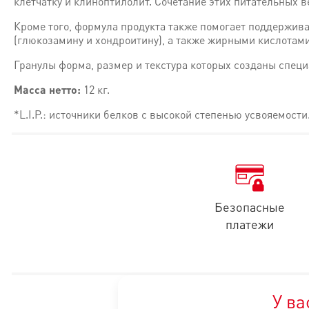
клетчатку и клиноптилолит. Сочетание этих питательных
Кроме того, формула продукта также помогает поддержив
(глюкозамину и хондроитину), а также жирными кислотами
Гранулы форма, размер и текстура которых созданы спец
Масса нетто:
12 кг.
*L.I.P.: источники белков с высокой степенью усвояемости
• Поддержание иммунитета
Комплекс антиоксидантов, в том числе Витамин Е
• Поддержание здорового пищеварения
Пребиотики (ФОС и МОС) для развития собственной микроф
Безопасные
• Поддержания развития костей и суставов
платежи
Специальный комплекс из хондропротекторов, минералов и 
ИНГРЕДИЕНТЫ:
дегидратированные белки животного происх
ДОБАВКИ (в 1 кг):
У ва