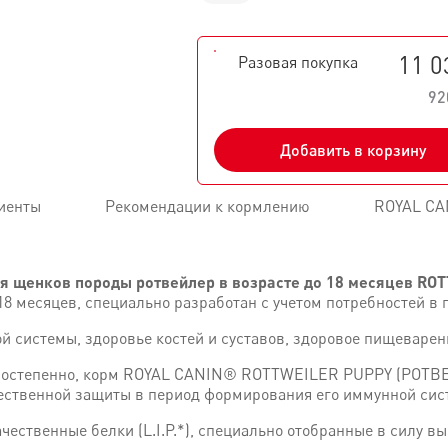
11 0
Разовая покупка
92
Добавить в корзину
иенты
Рекомендации к кормлению
ROYAL CA
ля щенков породы ротвейлер в возрасте до 18 месяцев 
8 месяцев, специально разработан с учетом потребностей в
й системы, здоровье костей и суставов, здоровое пищеварен
я постепенно, корм ROYAL CANIN® ROTTWEILER PUPPY (РОТ
тественной защиты в период формирования его иммунной сис
ественные белки (L.I.P.*), специально отобранные в силу вы