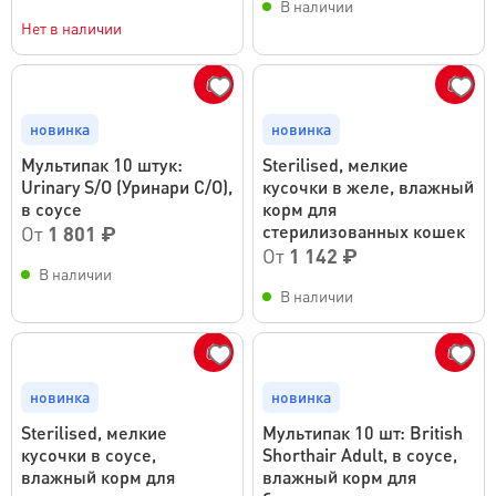
В наличии
Нет в наличии
новинка
новинка
Мультипак 10 штук:
Sterilised, мелкие
Urinary S/O (Уринари С/О),
кусочки в желе, влажный
в соусе
корм для
стерилизованных кошек
От
1 801 ₽
От
1 142 ₽
В наличии
В наличии
новинка
новинка
Sterilised, мелкие
Мультипак 10 шт: British
кусочки в соусе,
Shorthair Adult, в соусе,
влажный корм для
влажный корм для