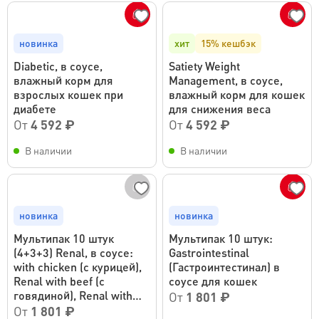
новинка
хит
15% кешбэк
Diabetic, в соусе,
Satiety Weight
влажный корм для
Management, в соусе,
взрослых кошек при
влажный корм для кошек
диабете
для снижения веса
От
4 592 ₽
От
4 592 ₽
В наличии
В наличии
новинка
новинка
Мультипак 10 штук
Мультипак 10 штук:
(4+3+3) Renal, в соусе:
Gastrointestinal
with chicken (с курицей),
(Гастроинтестинал) в
Renal with beef (с
соусе для кошек
говядиной), Renal with
От
1 801 ₽
fish (с рыбой)
От
1 801 ₽