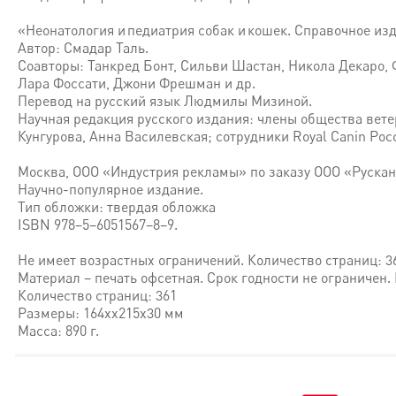
«Неонатология и педиатрия собак и кошек. Справочное из
Автор: Смадар Таль.
Соавторы: Танкред Бонт, Сильви Шастан, Никола Декаро, 
Лара Фоссати, Джони Фрешман и др.
Перевод на русский язык Людмилы Мизиной.
Научная редакция русского издания: члены общества вет
Кунгурова, Анна Василевская; сотрудники Royal Canin Ро
Москва, ООО «Индустрия рекламы» по заказу ООО «Руска
Научно-популярное издание.
Тип обложки: твердая обложка
ISBN 978–5–6051567–8–9.
Не имеет возрастных ограничений. Количество страниц: 3
Материал – печать офсетная. Срок годности не ограничен
Количество страниц: 361
Размеры: 164хх215х30 мм
Масса: 890 г.