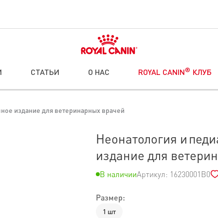
®
И
СТАТЬИ
О НАС
ROYAL CANIN
КЛУБ
чное издание для ветеринарных врачей
Неонатология и педи
издание для ветери
В наличии
Артикул: 16230001B0
Размер:
1 шт