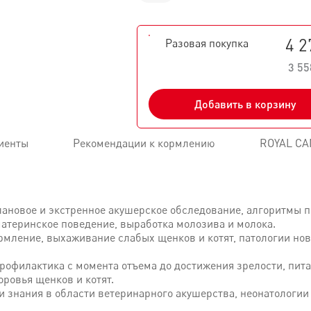
4 2
Разовая покупка
3 55
Добавить в корзину
иенты
Рекомендации к кормлению
ROYAL CA
лановое и экстренное акушерское обследование, алгоритмы 
материнское поведение, выработка молозива и молока.
рмление, выхаживание слабых щенков и котят, патологии но
профилактика с момента отъема до достижения зрелости, пит
оровья щенков и котят.
и знания в области ветеринарного акушерства, неонатологии