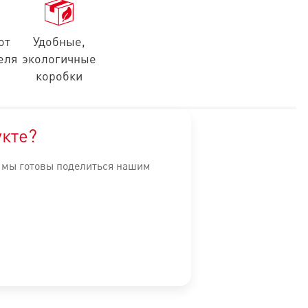
от
Удобные,
еля
экологичные
коробки
укте?
, мы готовы поделиться нашим