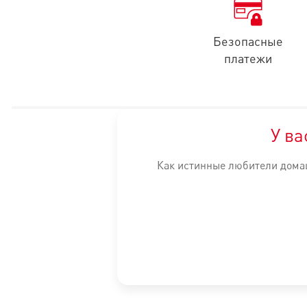
ля отображения
Безопасные
платежи
У ва
ля отображения
Как истинные любители домаш
ля отображения