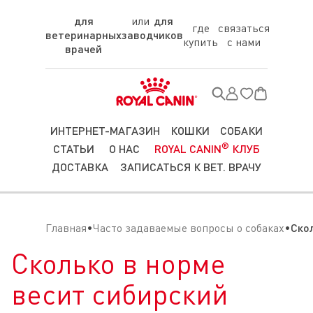
для
для
где
связаться
ветеринарных
заводчиков
купить
с нами
врачей
ИНТЕРНЕТ-МАГАЗИН
КОШКИ
СОБАКИ
®
СТАТЬИ
О НАС
ROYAL CANIN
КЛУБ
ДОСТАВКА
ЗАПИСАТЬСЯ К ВЕТ. ВРАЧУ
Главная
Часто задаваемые вопросы о собаках
Ско
Сколько в норме
весит сибирский