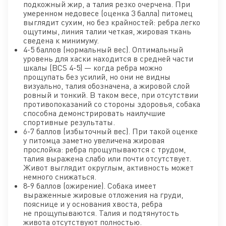
подкожный жир, а талия резко очерчена. При
умеренном недовесе (оценка 3 балла) питомец
выглядит сухим, но без крайностей: ребра легко
ощутимы, линия талии четкая, жировая ткань
сведена к минимуму.
4-5 баллов (нормальный вес). Оптимальный
уровень для хаски находится в средней части
шкалы (BCS 4-5) — когда ребра можно
прощупать без усилий, но они не видны
визуально, талия обозначена, а жировой слой
ровный и тонкий. В таком весе, при отсутствии
противопоказаний со стороны здоровья, собака
способна демонстрировать наилучшие
спортивные результаты.
6-7 баллов (избыточный вес). При такой оценке
у питомца заметно увеличена жировая
прослойка: ребра прощупываются с трудом,
талия выражена слабо или почти отсутствует.
Живот выглядит округлым, активность может
немного снижаться.
8-9 баллов (ожирение). Собака имеет
выраженные жировые отложения на груди,
пояснице и у основания хвоста, ребра
не прощупываются. Талия и подтянутость
живота отсутствуют полностью.