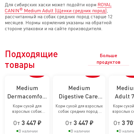
Для сибирских хаски может подойти корм
ROYAL
®
CANIN
Medium Adult (Щенки средних пород)
,
рассчитанный на собак средних пород старше 12
месяцев. Нормы кормления указаны на обратной
стороне упаковки и на сайте производителя.
Подходящие
Больше
товары
продуктов
Medium
Medium
Medi
Dermacomfort
Digestive Care,
Adult 
Care, сухой
сухой корм для
сухой к
Корм сухой для
Корм сухой для взрослых
Корм сухой
взрослых собак
собак средних пород с
взрослых с
корм для
собак средних
для
средних размеров
чувствительным
средни
пофилактики
пород с
старею
От
3 447 ₽
От
3 447 ₽
От
3 70
при раздражениях и
пищеварением
размеров 
зуде кожи
лет и ста
раздражений
чувствительным
соба
В наличии
В наличии
В налич