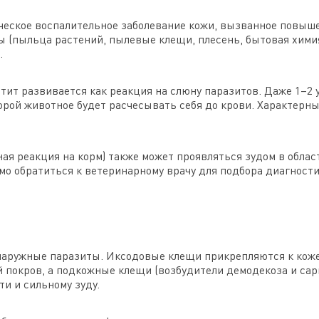
ческое воспалительное заболевание кожи, вызванное повыш
 (пыльца растений, пылевые клещи, плесень, бытовая химия
.
ит развивается как реакция на слюну паразитов. Даже 1–2 
рой животное будет расчесывать себя до крови. Характерны
ая реакция на корм) также может проявляться зудом в облас
о обратиться к ветеринарному врачу для подбора диагност
наружные паразиты. Иксодовые клещи прикрепляются к коже
покров, а подкожные клещи (возбудители демодекоза и сар
и и сильному зуду.