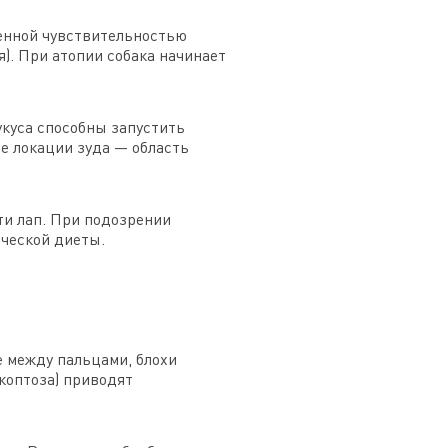
енной чувствительностью
). При атопии собака начинает
укуса способны запустить
е локации зуда — область
ти лап. При подозрении
ической диеты.
 между пальцами, блохи
коптоза) приводят