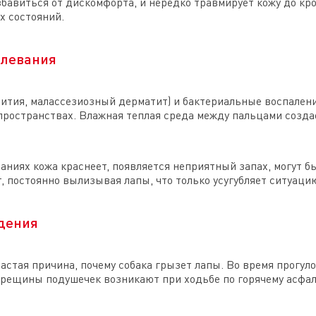
бавиться от дискомфорта, и нередко травмирует кожу до кро
х состояний.
олевания
тия, малассезиозный дерматит) и бактериальные воспалени
ространствах. Влажная теплая среда между пальцами созда
аниях кожа краснеет, появляется неприятный запах, могут б
, постоянно вылизывая лапы, что только усугубляет ситуаци
дения
стая причина, почему собака грызет лапы. Во время прогул
 Трещины подушечек возникают при ходьбе по горячему асфал