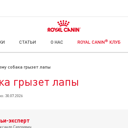
®
КИ
СТАТЬИ
О НАС
ROYAL CANIN
КЛУБ
ему собака грызет лапы
ка грызет лапы
о: 30.07.2026
ьи-эксперт
ксандр Сергеевич