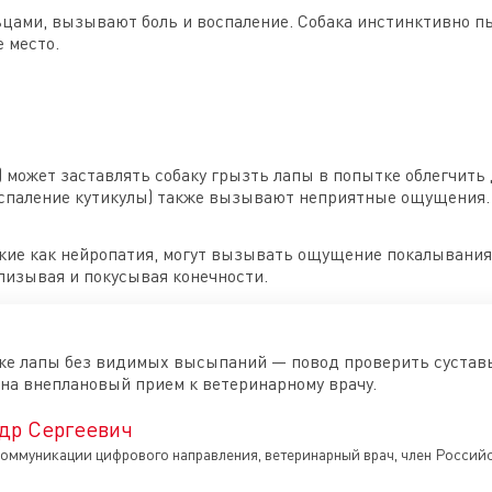
цами, вызывают боль и воспаление. Собака инстинктивно п
е место.
з) может заставлять собаку грызть лапы в попытке облегчит
воспаление кутикулы) также вызывают неприятные ощущения.
кие как нейропатия, могут вызывать ощущение покалывания,
лизывая и покусывая конечности.
же лапы без видимых высыпаний — повод проверить суставы
на внеплановый прием к ветеринарному врачу.
др Сергеевич
оммуникации цифрового направления, ветеринарный врач, член Росси