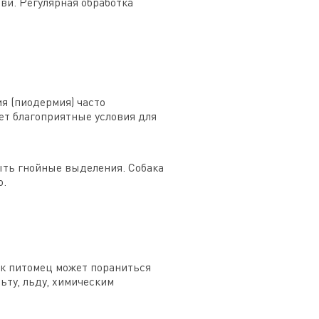
ви. Регулярная обработка
я (пиодермия) часто
ет благоприятные условия для
ыть гнойные выделения. Собака
ю.
ок питомец может пораниться
ьту, льду, химическим