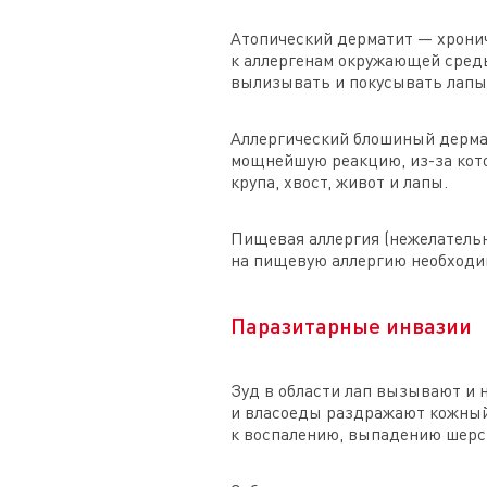
Атопический дерматит — хрони
к аллергенам окружающей среды
вылизывать и покусывать лапы
Аллергический блошиный дермат
мощнейшую реакцию, из-за кото
крупа, хвост, живот и лапы.
Пищевая аллергия (нежелательн
на пищевую аллергию необходим
Паразитарные инвазии
Зуд в области лап вызывают и 
и власоеды раздражают кожный 
к воспалению, выпадению шерст