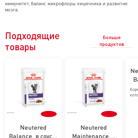
иммунитет, баланс микрофлоры кишечника и развитие
мозга.
Подходящие
Больше
товары
продуктов
Ne
B
Кор
кот
ст
ст
ка
к
Neutered
Neutered
Balance, в соусе,
Maintenance, в