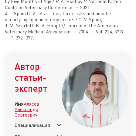
by Five Months of Age / P. A. Bushby // National Kitten
Coalition Veterinary Conference. — 2021.
4 — Spain C. V., et al. Long-term risks and benefits
of early-age gonadectomy in cats / C. V. Spain,
J. M. Scarlett, K. A. Houpt // Journal of the American
Veterinary Medical Association. — 2004. — Vol. 224, № 3.
— P. 372–379.
Автор
статьи-
эксперт
Имя
Алясов
Александр
Сергеевич
Специализация