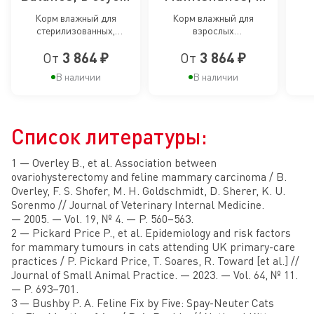
влажный корм
соусе, влажный
Корм влажный для
Корм влажный для
стерилизованных,
взрослых
для
корм для
склонных к набору веса
стерилизованных кошек
стерилизованных
стерилизованных
От
3 864 ₽
От
3 864 ₽
кошек
и
и
В наличии
В наличии
кастрированных
кастрированных
кошек, склонных
кошек
Список литературы:
к набору веса
1 — Overley B., et al. Association between
ovariohysterectomy and feline mammary carcinoma / B.
Overley, F. S. Shofer, M. H. Goldschmidt, D. Sherer, K. U.
Sorenmo // Journal of Veterinary Internal Medicine.
— 2005. — Vol. 19, № 4. — P. 560–563.
2 — Pickard Price P., et al. Epidemiology and risk factors
for mammary tumours in cats attending UK primary-care
practices / P. Pickard Price, T. Soares, R. Toward [et al.] //
Journal of Small Animal Practice. — 2023. — Vol. 64, № 11.
— P. 693–701.
3 — Bushby P. A. Feline Fix by Five: Spay-Neuter Cats