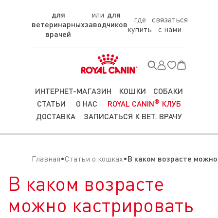
для
для
где
связаться
ветеринарных
заводчиков
купить
с нами
врачей
ИНТЕРНЕТ-МАГАЗИН
КОШКИ
СОБАКИ
®
СТАТЬИ
О НАС
ROYAL CANIN
КЛУБ
ДОСТАВКА
ЗАПИСАТЬСЯ К ВЕТ. ВРАЧУ
Главная
Статьи о кошках
В каком возрасте можно
В каком возрасте
можно кастрировать