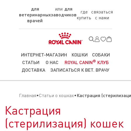
для
для
где
связаться
ветеринарных
заводчиков
купить
с нами
врачей
ИНТЕРНЕТ-МАГАЗИН
КОШКИ
СОБАКИ
®
СТАТЬИ
О НАС
ROYAL CANIN
КЛУБ
ДОСТАВКА
ЗАПИСАТЬСЯ К ВЕТ. ВРАЧУ
Главная
Статьи о кошках
Кастрация (стерилизаци
Кастрация
(стерилизация) кошек