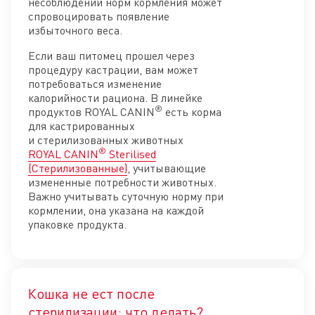
несоблюдении норм кормления может
спровоцировать появление
избыточного веса.
Если ваш питомец прошел через
процедуру кастрации, вам может
потребоваться изменение
калорийности рациона. В линейке
®
продуктов ROYAL CANIN
есть корма
для кастрированных
и стерилизованных животных
®
ROYAL CANIN
Sterilised
(Стерилизованные)
, учитывающие
измененные потребности животных.
Важно учитывать суточную норму при
кормлении, она указана на каждой
упаковке продукта.
Кошка не ест после
Отк
стерилизации: что делать?