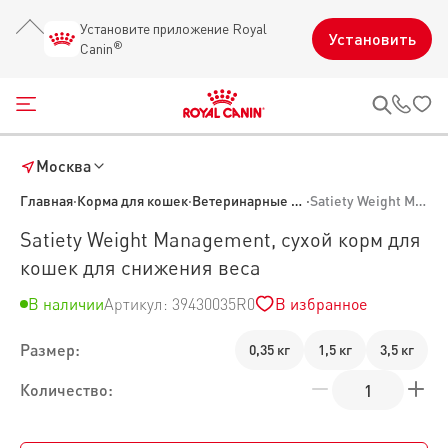
Установите приложение Royal
Установить
®
Canin
Открыть меню
Звон
Москва
Главная
·
Корма для кошек
·
Ветеринарные корма для кошек
·
Satiety Weight Management, сухой корм для кошек для снижения веса
Satiety Weight Management, сухой корм для
кошек для снижения веса
В наличии
Артикул: 39430035R0
В избранное
Размер:
0,35 кг
1,5 кг
3,5 кг
Количество: