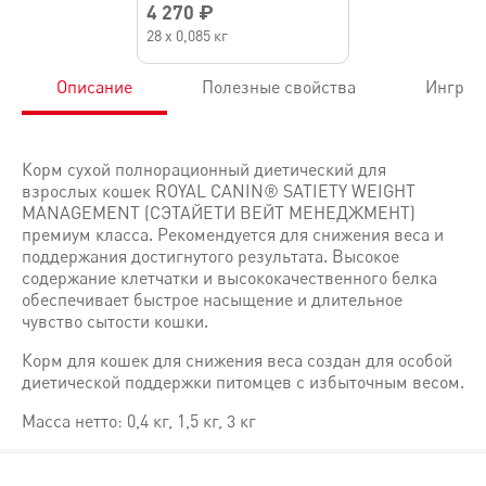
4 270 ₽
28 х 0,085 кг
Описание
Полезные свойства
Ингред
Корм сухой полнорационный диетический для
взрослых кошек ROYAL CANIN® SATIETY WEIGHT
MANAGEMENT (СЭТАЙЕТИ ВЕЙТ МЕНЕДЖМЕНТ)
премиум класса. Рекомендуется для снижения веса и
поддержания достигнутого результата. Высокое
содержание клетчатки и высококачественного белка
обеспечивает быстрое насыщение и длительное
чувство сытости кошки.
Корм для кошек для снижения веса создан для особой
диетической поддержки питомцев с избыточным весом.
Масса нетто: 0,4 кг, 1,5 кг, 3 кг
• Эффективный контроль веса у кошек
Способствует безопасному снижению веса и уменьшает риск е