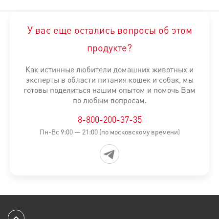
ДОБАВКИ (в 1 кг):
Питательные добавки: Витамин A: 16000 ME, Витамин D3: 1000 
У вас еще остались вопросы об этом
Консерванты:Антиокислители.
продукте?
СОДЕРЖАНИЕ ПИТАТЕЛЬНЫХ ВЕЩЕСТВ: Белки: 14,0 % - Жиры: 18
Как истинные любители домашних животных и
*L.I.P.: специально отобранные белки с высокой степенью у
эксперты в области питания кошек и собак, мы
готовы поделиться нашим опытом и помочь Вам
Информация об ингредиентах и нутриентном составе на сайт
по любым вопросам.
Решение о продолжительности курса диетотерапии или смен
Минимальный срок назначения диетотерапии составляет 6 ме
8-800-200-37-35
Пн-Вс 9:00 — 21:00 (по московскому времени)