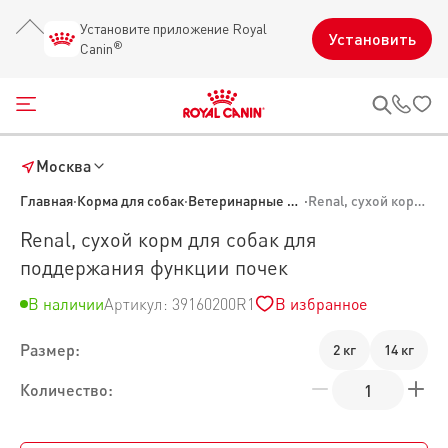
Установите приложение Royal
Установить
®
Canin
Открыть меню
Звон
Москва
Главная
·
Корма для собак
·
Ветеринарные корма для собак
·
Renal, сухой корм для собак для поддержания функции почек
Renal, сухой корм для собак для
поддержания функции почек
В наличии
Артикул: 39160200R1
В избранное
Размер:
2 кг
14 кг
Количество: