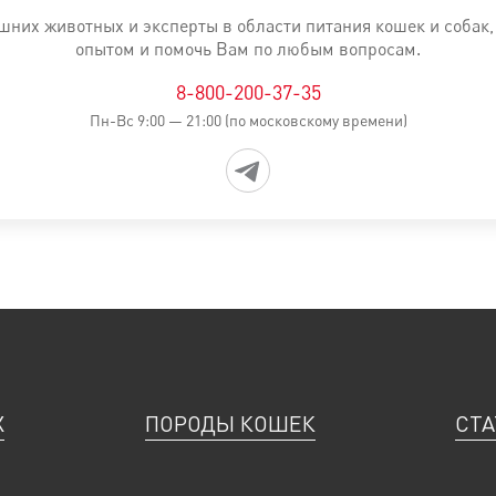
, Железо: 40 мг, Йод: 4 мг, Медь: 12 мг, Марганец: 53 мг, Ци
них животных и эксперты в области питания кошек и собак
опытом и помочь Вам по любым вопросам.
схождения
8-800-200-37-35
Пн-Вс 9:00 — 21:00 (по московскому времени)
0 %, Минеральные вещества: 5,9 %, Клетчатка пищевая: 4,7
вояемости.
е является справочной. Вся информация о продукте представ
е диеты можно принимать только по рекомендации ветеринар
сяцев. По истечении этого времени необходимо повторное о
Х
ПОРОДЫ КОШЕК
СТА