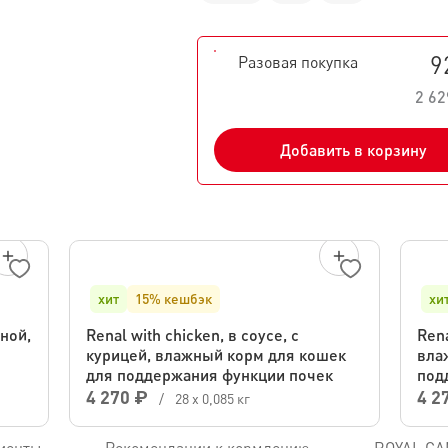
9
Разовая покупка
2 62
Добавить в корзину
хит
15% кешбэк
хи
иной,
Renal with chicken, в соусе, с
Rena
курицей, влажный корм для кошек
вла
для поддержания функции почек
под
4 270 ₽
4 2
/
28 х 0,085 кг