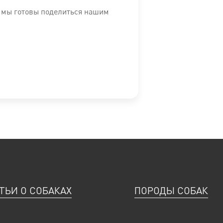
нк: 158 мг, Ceлeн: 0,07 мг
, мы готовы поделиться нашим
 %, Фосфор: 0,3 %, EPA/DHA: 0,47 %, Обменная энергия:391
лена непосредственно на упаковке.
ного врача.
бщее обследование. Если повреждены 3/4 нефронов почек, б
ТЬИ О СОБАКАХ
ПОРОДЫ СОБАК