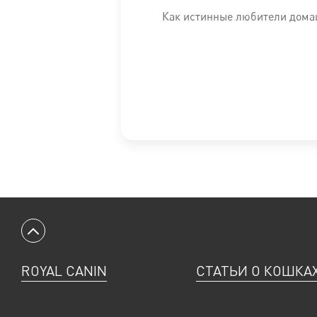
Питательные добавки: Витамин A: 22500 ME, Витамин D3:800 ME
Как истинные любители домаш
Технологические добавки: Клиноптилолит осадочного прои
Консерванты: Антиокислители.
СОДЕРЖАНИЕ ПИТАТЕЛЬНЫХ ВЕЩЕСТВ: Белки: 23,0 %, Жиры: 17,
*L.I.P.: специально отобранные белки с высокой степенью ус
Информация об ингредиентах и нутриентном составе на сайт
Решение о продолжительности курса диетотерапии или смен
Минимальный срок назначения диетотерапии составляет 6 ме
Вернуться к началу
ROYAL CANIN
СТАТЬИ О КОШКА