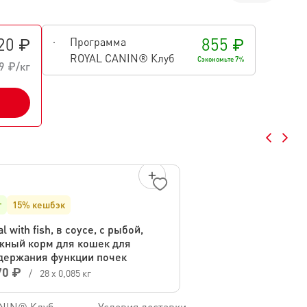
20 ₽
855 ₽
Программа
ROYAL CANIN® Клуб
Сэкономьте 7%
9 ₽/кг
т
15% кешбэк
l with fish, в соусе, с рыбой,
жный корм для кошек для
держания функции почек
70 ₽
/
28 х 0,085 кг