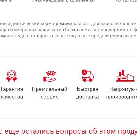
иенты
Рекомендации к кормлению
ROYAL CA
ый диетический корм премиум класса для взрослых кошек 
ора и умеренное количество белка помогает поддерживать 
омогает удовлетворить особые вкусовые предпочтения питом
лка для поддержания функции почек помогают повысить кач
порции и компенсировать сниженный аппетит
Гарантия
Премиальный
Быстрая
Напрямую 
качества
сервис
доставка
производит
ая текстура помогают стимулировать аппетит кошки
тительных белков*, животные жиры, растительная клетчатка,
с еще остались вопросы об этом прод