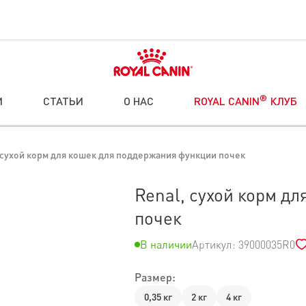
®
И
СТАТЬИ
О НАС
ROYAL CANIN
КЛУБ
 сухой корм для кошек для поддержания функции почек
Renal, сухой корм д
почек
В наличии
Артикул: 39000035R0
Размер:
0,35 кг
2 кг
4 кг