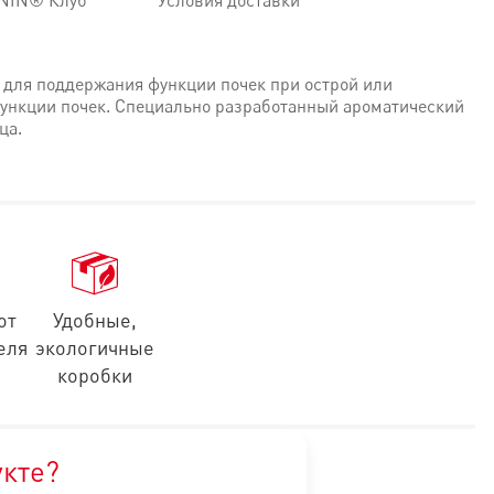
NIN® Клуб
Условия доставки
для поддержания функции почек при острой или
функции почек. Специально разработанный ароматический
ца.
ество жизни кошки
от
Удобные,
еля
экологичные
коробки
 минеральные вещества, гидролизат белков животного проис
укте?