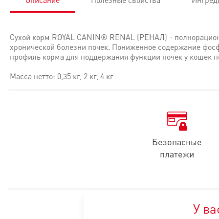
Описание
Полезные свойства
Ингред
Сухой корм ROYAL CANIN® RENAL (РЕНАЛ) - полнорационн
хронической болезни почек. Пониженное содержание фосф
профиль корма для поддержания функции почек у кошек п
Масса нетто: 0,35 кг, 2 кг, 4 кг
• Поддержание функции почек
Пониженное содержание фосфора и умеренное количество бе
• Адаптированная калорийность
Повышенное содержание энергии позволяет снизить объем 
Безопасные
• Высокая вкусовая привлекательность
платежи
• Особый ароматический профиль и специально разработанн
ИНГРЕДИЕНТЫ: мука из зерновых культур, злаки, изолят рас
У ва
ДОБАВКИ (в 1 кг):