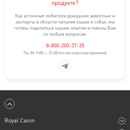
продукте?
1,3-2 кг
3-4 месяца
51-64 г
11-16 
Как истинные любители домашних животных и
эксперты в области питания кошек и собак, мы
2,3-2,9 кг
5-6 месяцев
61-66 г
29-43 
готовы поделиться нашим опытом и помочь Вам
по любым вопросам.
3,1-4 кг
7-12 месяцев
67-69 г
46-48 
8-800-200-37-35
Пн-Вс 9:00 — 21:00 (по московскому времени)
Вернуться к началу
Royal Canin