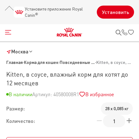
Установите приложение Royal
Установить
®
Canin
Открыть меню
Звон
Москва
Главная
·
Корма для кошек
·
Повседневные корма для кошек
·
Kitten, в соусе, влажный корм для котят до 12 месяцев
Kitten, в соусе, влажный корм для котят до
12 месяцев
В наличии
Артикул: 40580008R1
В избранное
Размер:
28 х 0,085 кг
Количество: