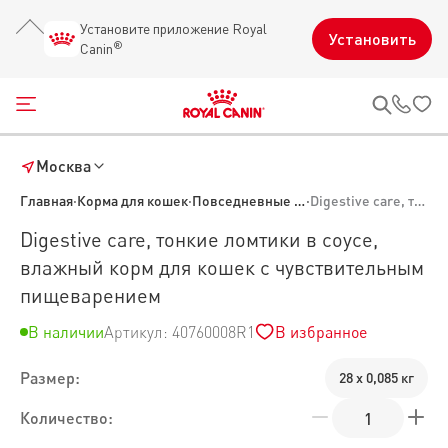
Установите приложение Royal
Установить
®
Canin
Открыть меню
Звон
Москва
Главная
·
Корма для кошек
·
Повседневные корма для кошек
·
Digestive care, тонкие ломтики в соусе, влажный корм для кошек с чувствительным пищеварением
Digestive care, тонкие ломтики в соусе,
влажный корм для кошек с чувствительным
пищеварением
В наличии
Артикул: 40760008R1
В избранное
Размер:
28 х 0,085 кг
Количество: