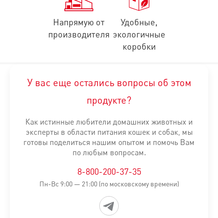
Технологические добавки: Клиноптилолит осадочного происх
Напрямую от
Удобные,
СОДЕРЖАНИЕ ПИТАТЕЛЬНЫХ ВЕЩЕСТВ:
Белки: 9,5 % - Жир
производителя
экологичные
Информация об ингредиентах и нутриентном составе на сайте я
коробки
СПОСОБ УПОТРЕБЛЕНИЯ:
см. таблицу. Корм готов к употре
ИЗГОТОВИТЕЛЬ:
ООО «МАРС», Россия, 142800, Московская обл.
У вас еще остались вопросы об этом
Таблица расчета суточной порции:
продукте?
Вес питомца
Уровень активности
Норма кормления
Как истинные любители домашних животных и
эксперты в области питания кошек и собак, мы
Влажный корм (ко
готовы поделиться нашим опытом и помочь Вам
по любым вопросам.
3 кг
Низкий
2
8-800-200-37-35
Нормальный
2
Пн-Вс 9:00 — 21:00 (по московскому времени)
4 кг
Низкий
2