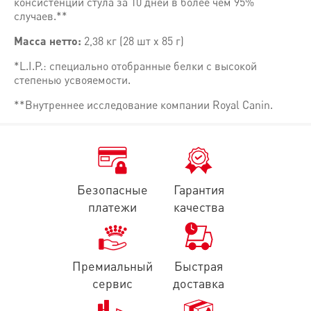
консистенции стула за 10 дней в более чем 95%
случаев.**
Масса нетто:
2,38 кг (28 шт х 85 г)
*L.I.P.: специально отобранные белки с высокой
степенью усвояемости.
**Внутреннее исследование компании Royal Canin.
Поддержание оптимального веса
Адаптированная калорийность
Снижение запаха фекалий
Высокоусвояемые L.I.P.* белки снижают объем и запах
Безопасные
Гарантия
платежи
качества
*L.I.P.: источники белков с высокой степенью усвояемости.
ИНГРЕДИЕНТЫ:
мясо и мясные субпродукты, злаки, экстра
ДОБАВКИ (в 1 кг):
Премиальный
Быстрая
сервис
доставка
Питательные добавки: Витамин A: 2000 ME, Витамин D3: 100 ME