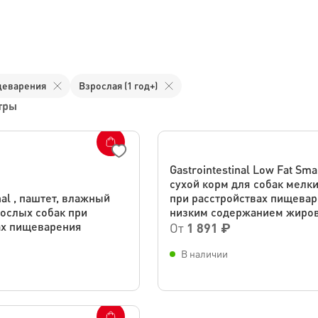
щеварения
Взрослая (1 год+)
тры
Gastrointestinal Low Fat Sma
сухой корм для собак мелки
nal , паштет, влажный
при расстройствах пищевар
рослых собак при
низким содержанием жиро
ах пищеварения
От
1 891 ₽
В наличии