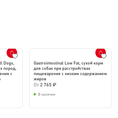
ll Dogs,
Gastrointestinal Low Fat, сухой корм
х пород,
для собак при расстройствах
ения с
пищеварения с низким содержанием
в
жиров
От
2 765 ₽
В наличии