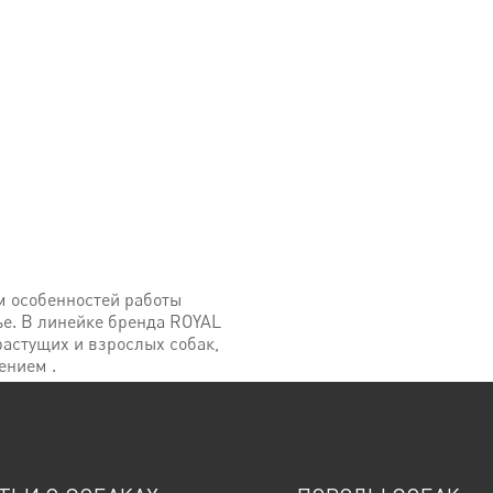
м особенностей работы
е. В линейке бренда ROYAL
астущих и взрослых собак,
ением .
аправленные на поддержание
птимальное сочетание
ику кишечника и поддерживать
летчатки способствует