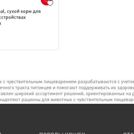
nal, сухой корм для
сстройствах
я
к с чувствительным пищеварением разрабатываются с учето
чного тракта питомцев и помогают поддерживать их здоровь
влен широкий ассортимент решений, ориентированных на р
выделяют рационы для животных с чувствительным пищевар
ационов составляют тщательно подобранные ингредиенты, н
рма для собак с чувствительным пищеварением включают о
нерастворимой клетчатки. Это помогает регулировать мотор
ую систему функционирования. Кроме того, некоторые виды к