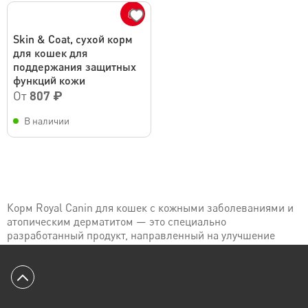
Skin & Coat, сухой корм
для кошек для
поддержания защитных
функций кожи
От
807 ₽
В наличии
Корм Royal Canin для кошек с кожными заболеваниями и
атопическим дерматитом — это специально
разработанный продукт, направленный на улучшение
состояния кожи, укрепление барьерной функции кожи и
повышение качества жизни вашего питомца и
использующийся в составе комплексной терапии при
Вернуться к началу
дерматологических заболеваниях. В его состав входят
тщательно подобранные питательные вещества, которые