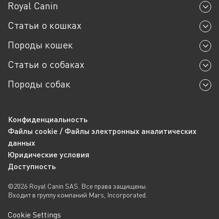
Royal Canin
помогают снизить интенсивность клинических симптомов
и повысить качество жизни питомца.
Статьи о кошках
Основу формулы составляет высококачественный
Породы кошек
гидролизованный белок с высокой степенью
усвояемости.
Статьи о собаках
Жирные кислоты, такие как Омега-3 и Омега-6,
уменьшают воспалительные процессы и
Породы собак
способствуют улучшению состояния кожи и шерсти,
особенно для длинношерстных животных.
В рацион включены витамины и микроэлементы,
Конфиденциальность
такие как цинк, биотин и витамины группы B,
Файлы cookie / Файлы электронных аналитических
которые поддерживают метаболизм в коже и
данных
способствуют регенерации клеток.
Юридические условия
Корм для кошек при дерматите легко усваивается,
Доступность
что снижает нагрузку на пищеварительный тракт, и
подходит для кошек старше 1 года, обеспечивая их
©2026 Royal Canin SAS. Все права защищены.
всеми необходимыми питательными веществами.
Входит в группу компаний Mars, Incorporated.
Поскольку состояние кожи и шерсти тесно связано с
Cookie Settings