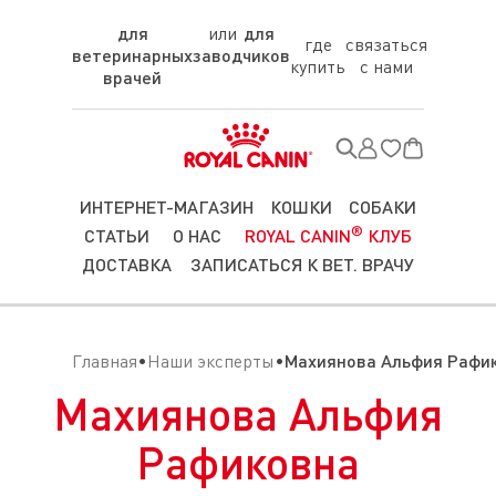
для
для
где
связаться
ветеринарных
заводчиков
купить
с нами
врачей
ИНТЕРНЕТ-МАГАЗИН
КОШКИ
СОБАКИ
®
СТАТЬИ
О НАС
ROYAL CANIN
КЛУБ
ДОСТАВКА
ЗАПИСАТЬСЯ К ВЕТ. ВРАЧУ
Главная
Наши эксперты
Махиянова Альфия Рафи
Махиянова Альфия
Рафиковна