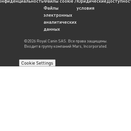
онфиденциальность
Файлы cookie /
Юридические
Доступнос
Файлы
условия
электронных
аналитических
данных
©2026 Royal Canin SAS. Все права защищены.
Входит в группу компаний Mars, Incorporated.
Cookie Settings