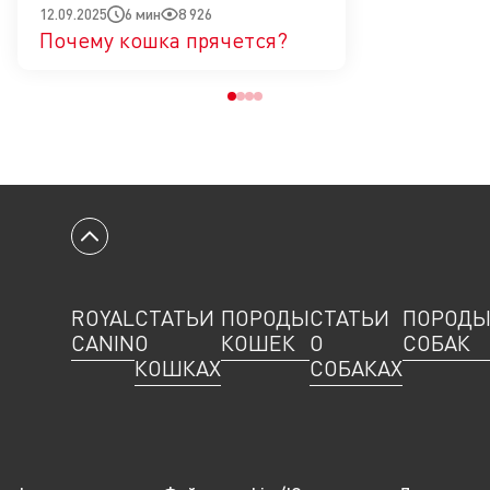
6 мин
8 926
12.09.2025
Почему кошка прячется?
1
2
3
4
Вернуться к началу
ROYAL
СТАТЬИ
ПОРОДЫ
СТАТЬИ
ПОРОД
CANIN
О
КОШЕК
О
СОБАК
КОШКАХ
СОБАКАХ