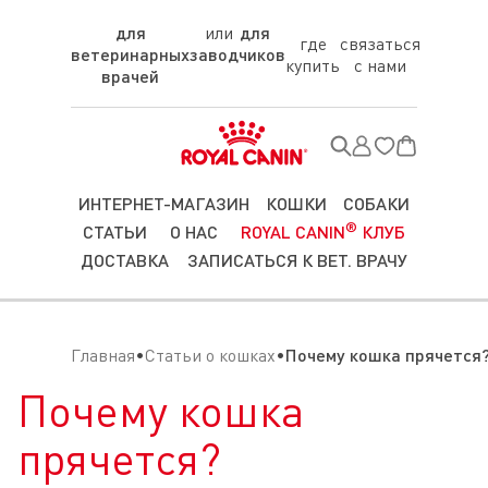
для
для
где
связаться
ветеринарных
заводчиков
купить
с нами
врачей
ИНТЕРНЕТ-МАГАЗИН
КОШКИ
СОБАКИ
®
СТАТЬИ
О НАС
ROYAL CANIN
КЛУБ
ДОСТАВКА
ЗАПИСАТЬСЯ К ВЕТ. ВРАЧУ
Главная
Статьи о кошках
Почему кошка прячется
Почему кошка
прячется?