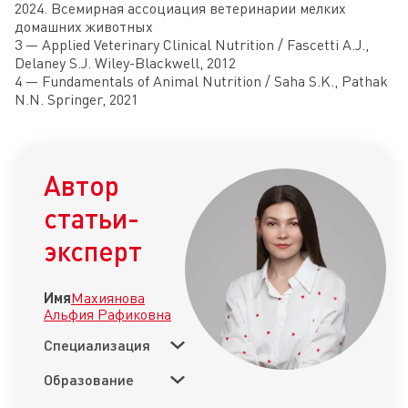
2024. Всемирная ассоциация ветеринарии мелких
домашних животных
3 — Applied Veterinary Clinical Nutrition / Fascetti A.J.,
Delaney S.J. Wiley-Blackwell, 2012
4 — Fundamentals of Animal Nutrition / Saha S.K., Pathak
N.N. Springer, 2021
Автор
статьи-
эксперт
Имя
Махиянова
Альфия Рафиковна
Специализация
Образование