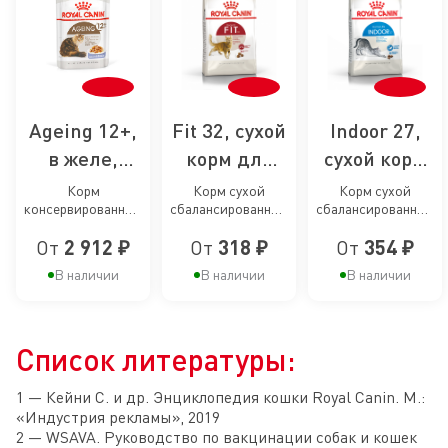
Ageing 12+,
Fit 32, сухой
Indoor 27,
в желе,
корм для
сухой корм
влажный
умеренно
для кошек,
Корм
Корм сухой
Корм сухой
консервированный
сбалансированный
сбалансированный
корм для
активных
живущих в
полнорационный
для взрослых
для взрослых
кошек
кошек
помещении
От
2 912 ₽
От
318 ₽
От
354 ₽
для стареющих
умеренно
кошек, живущих в
кошек в возрасте
активных кошек от
помещении
старше 12
В наличии
В наличии
В наличии
старше 12 лет,
1 года
лет
мелкие кусочки в
желе
Список литературы:
1 — Кейни С. и др. Энциклопедия кошки Royal Canin. М.:
«Индустрия рекламы», 2019
2 — WSAVA. Руководство по вакцинации собак и кошек