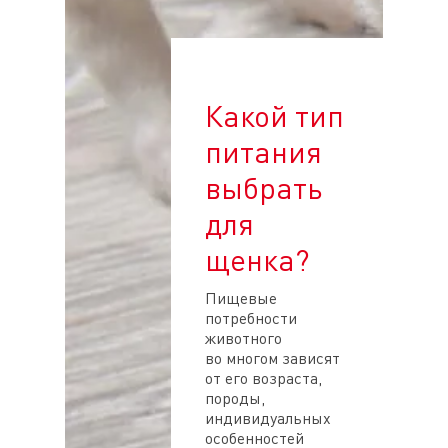
Какой тип
питания
выбрать
для
щенка?
Пищевые
потребности
животного
во многом зависят
от его возраста,
породы,
индивидуальных
особенностей