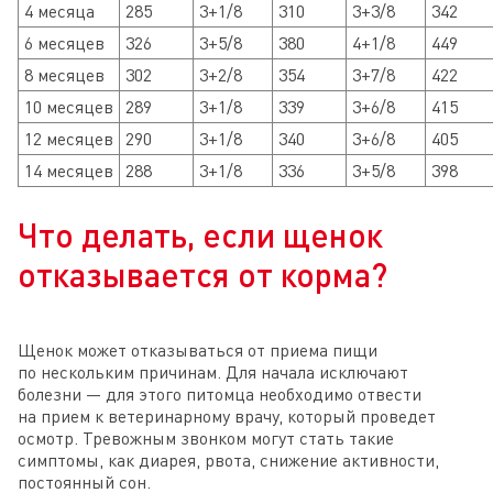
4 месяца
285
3+1/8
310
3+3/8
342
6 месяцев
326
3+5/8
380
4+1/8
449
8 месяцев
302
3+2/8
354
3+7/8
422
10 месяцев
289
3+1/8
339
3+6/8
415
12 месяцев
290
3+1/8
340
3+6/8
405
14 месяцев
288
3+1/8
336
3+5/8
398
Что делать, если щенок
отказывается от корма?
Щенок может отказываться от приема пищи
по нескольким причинам. Для начала исключают
болезни — для этого питомца необходимо отвести
на прием к ветеринарному врачу, который проведет
осмотр. Тревожным звонком могут стать такие
симптомы, как диарея, рвота, снижение активности,
постоянный сон.