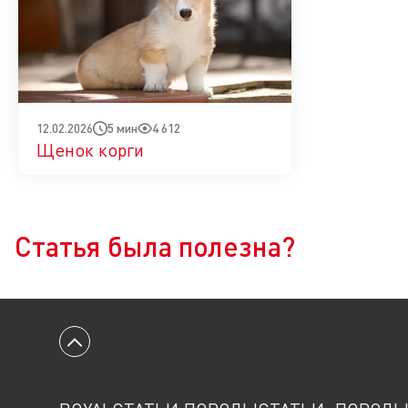
5 мин
4 612
12.02.2026
Щенок корги
Да
Нет
Статья была полезна?
Вернуться к началу