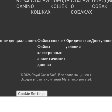
ROYAL
СТАТЬИ
ПОРОДЫ
СТАТЬИ
ПОРОД
CANIN
О
КОШЕК
О
СОБАК
КОШКАХ
СОБАКАХ
онфиденциальность
Файлы cookie /
Юридические
Доступнос
Файлы
условия
электронных
аналитических
данных
©2026 Royal Canin SAS. Все права защищены.
Входит в группу компаний Mars, Incorporated.
Cookie Settings