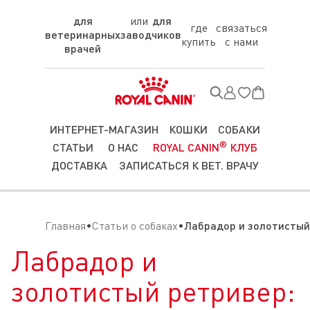
для
для
где
связаться
ветеринарных
заводчиков
купить
с нами
врачей
ИНТЕРНЕТ-МАГАЗИН
КОШКИ
СОБАКИ
®
СТАТЬИ
О НАС
ROYAL CANIN
КЛУБ
ДОСТАВКА
ЗАПИСАТЬСЯ К ВЕТ. ВРАЧУ
Главная
Статьи о собаках
Лабрадор и золотистый
Лабрадор и
золотистый ретривер: