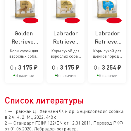
Golden
Labrador
Labrador
Retriever
Retriever
Retriever
Adult, сухой
Adult, сухой
Puppy,
Корм сухой для
Корм сухой для
Корм сухой для
взрослых собак
взрослых собак
щенков породы
корм для
корм для
сухой корм
породы Голден
породы Лабрадор
Лабрадор
собак
собак
для щенков
От
3 175 ₽
От
3 175 ₽
От
3 254 ₽
Ретривер от 15
Ретривер от 15
Ретривер до 15
месяцев
месяцев
месяцев
породы
породы
породы
В наличии
В наличии
В наличии
Голден
Лабрадор-
Лабрадор
Ретривер
Ретривер
Ретривер
Список литературы
до 15
месяцев
1 — Гранжан Д., Хейманн Ф. и др. Энциклопедия собаки:
в 2 ч. Ч. 2. М., 2022. 448 с.
2 — Стандарт FCI№ 122/EN от 12.01.2011. Перевод РКФ
от 01.06.2020. Лабрадор-ретривер.