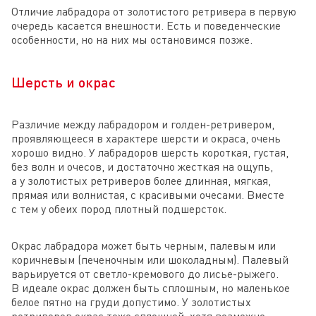
Отличие лабрадора от золотистого ретривера в первую
очередь касается внешности. Есть и поведенческие
особенности, но на них мы остановимся позже.
Шерсть и окрас
Различие между лабрадором и голден-ретривером,
проявляющееся в характере шерсти и окраса, очень
хорошо видно. У лабрадоров шерсть короткая, густая,
без волн и очесов, и достаточно жесткая на ощупь,
а у золотистых ретриверов более длинная, мягкая,
прямая или волнистая, с красивыми очесами. Вместе
с тем у обеих пород плотный подшерсток.
Окрас лабрадора может быть черным, палевым или
коричневым (печеночным или шоколадным). Палевый
варьируется от светло-кремового до лисье-рыжего.
В идеале окрас должен быть сплошным, но маленькое
белое пятно на груди допустимо. У золотистых