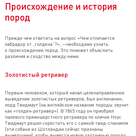
Происхождение и история
пород
Прежде чем ответить на вопрос «Чем отличается
лабрадор от „голдена“?», —необходимо узнать
о происхождении пород. Это поможет объяснить
различия и сходство между ними.
Золотистый ретривер
Первым человеком, который начал целенаправленное
выведение золотистых ретриверов, был англичанин,
лорд Твидмаут (на английском название породы звучит
как «голден-ретривер»). В 1865 году он приобрел
палевого прямошерстного ретривера по кличке Ноус.
Твидмаут решил скрестить его с самкой твид-спаниеля
(эти собаки из Шотландии сейчас признаны
вымершими), чтобы вывести новую охотничью породу,