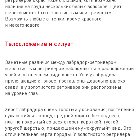
ретриверов окрас тоже сплошной, хотя возможно
наличие на груди нескольких белых волосков. Цвет
шерсти может быть золотистым или кремовым.
Возможны любые оттенки, кроме красного
и махагонового.
Телосложение и силуэт
Заметные различия между лабрадор-ретривером
и золотистым ретривером наблюдаются в расположении
ушей и во внешнем виде хвоста. Уши у лабрадора
прилегающие к голове, поставлены довольно далеко
сзади, а у золотистого ретривера они расположены
на уровне глаз.
Хвост лабрадора очень толстый у основания, постепенно
сужающийся к концу, средней длины, без подвеса,
плотно покрытый со всех сторон короткой, густой,
упругой шерстью, придающей ему «округлый» вид. Это
отличительная черта породы. У золотистого ретривера