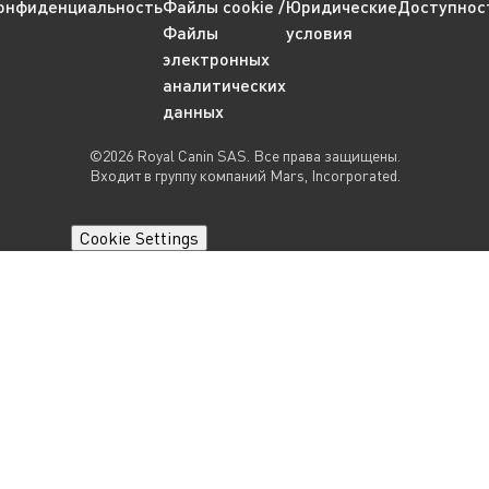
онфиденциальность
Файлы cookie /
Юридические
Доступнос
Файлы
условия
электронных
аналитических
данных
©2026 Royal Canin SAS. Все права защищены.
Входит в группу компаний Mars, Incorporated.
Cookie Settings