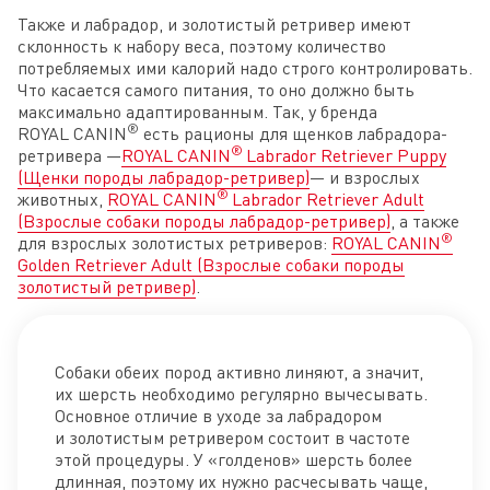
Также и лабрадор, и золотистый ретривер имеют
склонность к набору веса, поэтому количество
потребляемых ими калорий надо строго контролировать.
Что касается самого питания, то оно должно быть
максимально адаптированным. Так, у бренда
®
ROYAL CANIN
есть рационы для щенков лабрадора-
®
ретривера —
ROYAL CANIN
Labrador Retriever Puppy
(Щенки породы лабрадор-ретривер)
— и взрослых
®
животных,
ROYAL CANIN
Labrador Retriever Adult
(Взрослые собаки породы лабрадор-ретривер)
, а также
®
для взрослых золотистых ретриверов:
ROYAL CANIN
Golden Retriever Adult (Взрослые собаки породы
золотистый ретривер)
.
Собаки обеих пород активно линяют, а значит,
их шерсть необходимо регулярно вычесывать.
Основное отличие в уходе за лабрадором
и золотистым ретривером состоит в частоте
этой процедуры. У «голденов» шерсть более
длинная, поэтому их нужно расчесывать чаще,