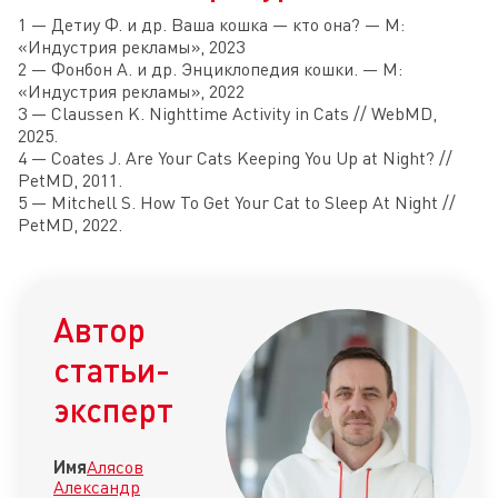
1 — Детиу Ф. и др. Ваша кошка — кто она? — М:
«Индустрия рекламы», 2023
2 — Фонбон А. и др. Энциклопедия кошки. — М:
«Индустрия рекламы», 2022
3 — Claussen K. Nighttime Activity in Cats // WebMD,
2025.
4 — Coates J. Are Your Cats Keeping You Up at Night? //
PetMD, 2011.
5 — Mitchell S. How To Get Your Cat to Sleep At Night //
PetMD, 2022.
Автор
статьи-
эксперт
Имя
Алясов
Александр