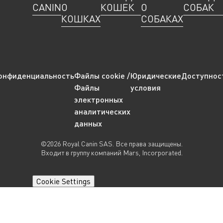
CANIN
О
КОШЕК
О
СОБАК
КОШКАХ
СОБАКАХ
онфиденциальность
Файлы cookie /
Юридические
Доступнос
Файлы
условия
электронных
аналитических
данных
©2026 Royal Canin SAS. Все права защищены.
Входит в группу компаний Mars, Incorporated.
Cookie Settings