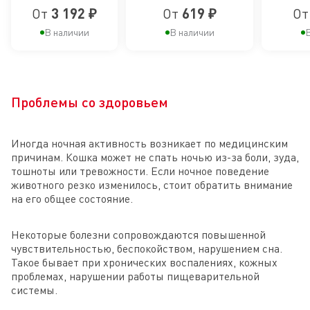
Рекомендуется для
профилактики
и
От
3 192 ₽
От
619 ₽
О
профилактики
избыточного
кастрированных
избыточного веса,
В наличии
В наличии
В
мелкие кусочки в
веса
котов и кошек
соусе
Проблемы со здоровьем
Иногда ночная активность возникает по медицинским
причинам. Кошка может не спать ночью из-за боли, зуда,
тошноты или тревожности. Если ночное поведение
животного резко изменилось, стоит обратить внимание
на его общее состояние.
Некоторые болезни сопровождаются повышенной
чувствительностью, беспокойством, нарушением сна.
Такое бывает при хронических воспалениях, кожных
проблемах, нарушении работы пищеварительной
системы.