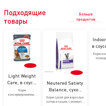
Подходящие
Больше
товары
продуктов
Indoor
в соу
к
Корм ко
полно
кастр
взрослых
и стерил
живущи
стери
Light Weight
кусо
кошек
Care, в соусе,
Neutered Satiety
в п
влажный корм
Balance, сухой
Корм
консервированный
для кошек
корм для
Корм сухой для взрослых
полнорационный для
для
котов и кошек с момента
стерилизованных
взрослых кошек -
стерилизации до 7 лет