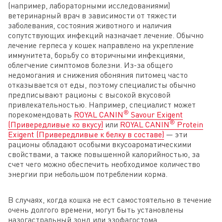
(например, лабораторными исследованиями)
ветеринарный врач в зависимости от тяжести
заболевания, состояния животного и наличия
сопутствующих инфекций назначает лечение. Обычно
лечение герпеса у кошек направлено на укрепление
иммунитета, борьбу со вторичными инфекциями,
облегчение симптомов болезни. Из-за общего
недомогания и снижения обоняния питомец часто
отказывается от еды, поэтому специалисты обычно
предписывают рационы с высокой вкусовой
привлекательностью. Например, специалист может
®
порекомендовать
ROYAL CANIN
Savour Exigent
®
(Привередливые ко вкусу)
или
ROYAL CANIN
Protein
Exigent (Привередливые к белку в составе)
— эти
рационы обладают особыми вкусоароматическими
свойствами, а также повышенной калорийностью, за
счет чего можно обеспечить необходимое количество
энергии при небольшом потреблении корма.
В случаях, когда кошка не ест самостоятельно в течение
очень долгого времени, могут быть установлены
назогастральный зонд или эзофагостома.