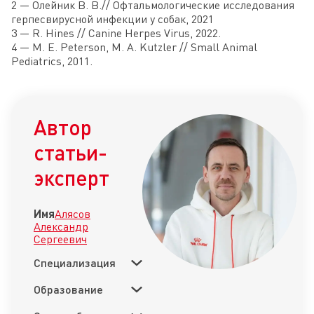
2 — Олейник В. В.// Офтальмологические исследования
герпесвирусной инфекции у собак, 2021
3 — R. Hines // Canine Herpes Virus, 2022.
4 — M. E. Peterson, M. А. Kutzler // Small Animal
Pediatrics, 2011.
Автор
статьи-
эксперт
Имя
Алясов
Александр
Сергеевич
Специализация
Образование