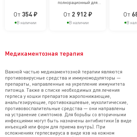
полнорационный для
кастрированных
привере
помещении
взрослых кастрированных
взрослы
и
От
354 ₽
От
2 912 ₽
От
6
и стерилизованных кошек,
живущих в помещении,
стерилизованных
В наличии
В наличии
В на
кусочки в соусе
кошек, живущих
в помещении
Медикаментозная терапия
Важной частью медикаментозной терапии являются
противовирусные средства и иммуномодуляторы —
препараты, направленные на укрепление иммунитета
питомца. Также в списке необходимых для лечения
герпеса у кошки препаратов жаропонижающие,
анальгезирующие, противокашлевые, муколитические,
противовоспалительные средства — они направлены
на устранение симптомов. Для борьбы со вторичными
инфекциями могут быть назначены антибиотики (в виде
инъекций или форм для приема внутрь). При
осложнениях герпесвируса в виде язв на кожном