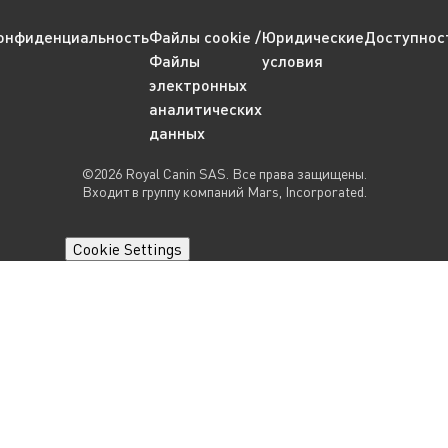
онфиденциальность
Файлы cookie /
Юридические
Доступнос
Файлы
условия
электронных
аналитических
данных
©2026 Royal Canin SAS. Все права защищены.
Входит в группу компаний Mars, Incorporated.
Cookie Settings