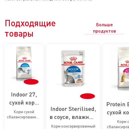
Подходящие
Больше
товары
продуктов
Indoor 27,
сухой корм
Protein 
Indoor Sterilised,
для кошек,
сухой к
Корм сухой
в соусе, влажный
сбалансированный
живущих в
привере
Корм 
для взрослых
корм для
помещении
Корм консервированный
сбалансиро
кошек, живущих в
кош