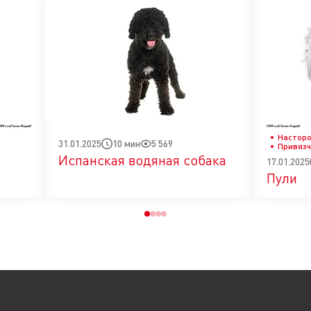
шек
и пищевой аллергии?
Настор
10 мин
5 569
31.01.2025
Привяз
Испанская водяная собака
17.01.2025
Пули
1
2
3
4