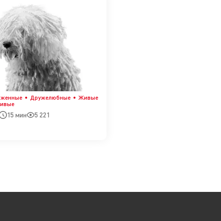
оженные
Дружелюбные
Живые
чивые
15 мин
5 221