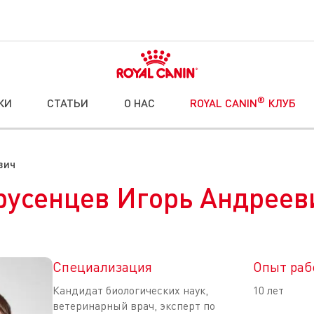
®
КИ
СТАТЬИ
О НАС
ROYAL CANIN
КЛУБ
вич
русенцев Игорь Андреев
Специализация
Опыт раб
Кандидат биологических наук,
10 лет
ветеринарный врач, эксперт по