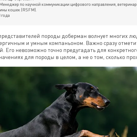
Менеджер по научной коммуникации цифрового направления, ветеринар
ины кошек (RSFM).
 года
редставителей породы доберман волнует многих лю
ергичным и умным компаньоном. Важно сразу отметит
. Его невозможно точно предугадать для конкретного
значениях для породы в целом, а не о том, сколько п