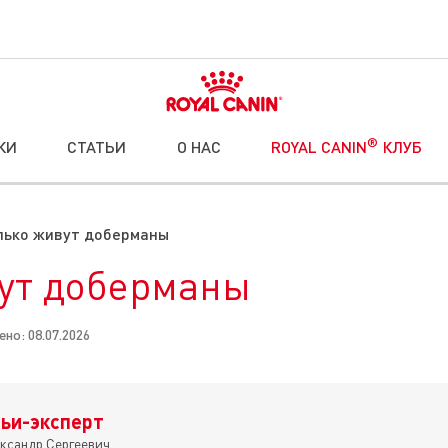
®
КИ
СТАТЬИ
О НАС
ROYAL CANIN
КЛУБ
лько живут доберманы
ут доберманы
но: 08.07.2026
ьи-эксперт
ксандр Сергеевич