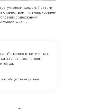
нерегулярным уходом. Поэтому
а с качеством питания, уровнем
 условиях содержания
получную жизнь.
рман?» можно ответить так:
тся за счет ежедневного
питомца.
йского общества медицины