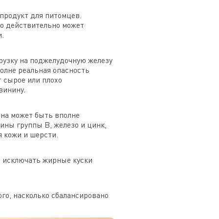
продукт для питомцев.
то действительно может
.
рузку на поджелудочную железу
полне реальная опасность
 сырое или плохо
винину.
она может быть вполне
ины группы B, железо и цинк,
 кожи и шерсти.
, исключать жирные куски
ого, насколько сбалансировано