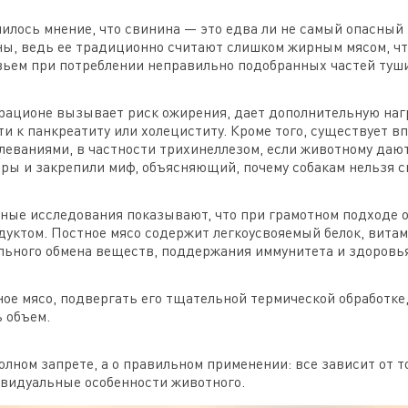
илось мнение, что свинина — это едва ли не самый опасный 
ны, ведь ее традиционно считают слишком жирным мясом, ч
вьем при потреблении неправильно подобранных частей туши
рационе вызывает риск ожирения, дает дополнительную наг
ти к панкреатиту или холециститу. Кроме того, существует в
еваниями, в частности трихинеллезом, если животному дают
оры и закрепили миф, объясняющий, почему собакам нельзя с
ные исследования показывают, что при грамотном подходе 
уктом. Постное мясо содержит легкоусвояемый белок, витам
ьного обмена веществ, поддержания иммунитета и здоровья
ое мясо, подвергать его тщательной термической обработке
ь объем.
полном запрете, а о правильном применении: все зависит от т
ивидуальные особенности животного.