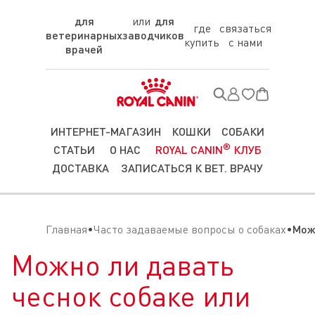
для
для
где
связаться
ветеринарных
заводчиков
купить
с нами
врачей
ИНТЕРНЕТ-МАГАЗИН
КОШКИ
СОБАКИ
®
СТАТЬИ
О НАС
ROYAL CANIN
КЛУБ
ДОСТАВКА
ЗАПИСАТЬСЯ К ВЕТ. ВРАЧУ
Главная
Часто задаваемые вопросы о собаках
Мож
Можно ли давать
чеснок собаке или