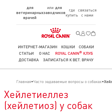
для
для
где
связаться
ветеринарных
заводчиков
купить
с нами
врачей
ИНТЕРНЕТ-МАГАЗИН
КОШКИ
СОБАКИ
®
СТАТЬИ
О НАС
ROYAL CANIN
КЛУБ
ДОСТАВКА
ЗАПИСАТЬСЯ К ВЕТ. ВРАЧУ
Главная
Часто задаваемые вопросы о собаках
Хей
Хейлетиеллез
(хейлетиоз) у собак