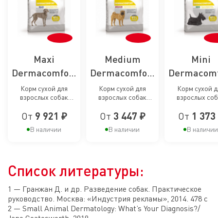
Maxi
Medium
Mini
Dermacomfort
Dermacomfort
Dermacomf
Care, сухой
Care, сухой
Care, сух
Корм сухой для
Корм сухой для
Корм сухой д
взрослых собак
взрослых собак
взрослых соб
корм для
корм для
корм дл
крупных размеров
средних размеров
мелких размеро
пофилактики
пофилактики
пофилакт
От
9 921 ₽
От
3 447 ₽
От
1 373
при раздражениях и
при раздражениях и
раздражениях и
зуде кожи
зуде кожи
кожи
раздражений
раздражений
раздраже
В наличии
В наличии
В наличии
и зуда кожи у
и зуда кожи у
и зуда кож
собак
собак
собак мел
Список литературы:
крупных
средних
пород
пород
пород
1 — Гранжан Д. и др. Разведение собак. Практическое
руководство. Москва: «Индустрия рекламы», 2014. 478 с
2 — Small Animal Dermatology: What’s Your Diagnosis?/