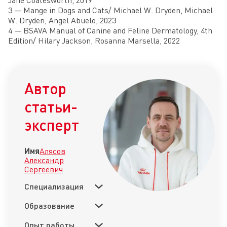
Jane Coatesworth, 2019
3 — Mange in Dogs and Cats/ Michael W. Dryden, Michael
W. Dryden, Angel Abuelo, 2023
4 — BSAVA Manual of Canine and Feline Dermatology, 4th
Edition/ Hilary Jackson, Rosanna Marsella, 2022
Автор
статьи-
эксперт
Имя
Алясов
Александр
Сергеевич
Специализация
Образование
Опыт работы