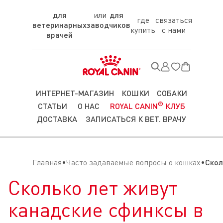
для
для
где
связаться
ветеринарных
заводчиков
купить
с нами
врачей
ИНТЕРНЕТ-МАГАЗИН
КОШКИ
СОБАКИ
®
СТАТЬИ
О НАС
ROYAL CANIN
КЛУБ
ДОСТАВКА
ЗАПИСАТЬСЯ К ВЕТ. ВРАЧУ
Главная
Часто задаваемые вопросы о кошках
Скол
Сколько лет живут
канадские сфинксы в