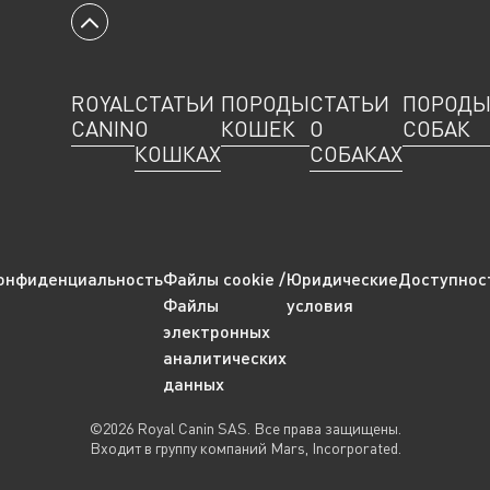
Вернуться к началу
ROYAL
СТАТЬИ
ПОРОДЫ
СТАТЬИ
ПОРОД
CANIN
О
КОШЕК
О
СОБАК
КОШКАХ
СОБАКАХ
онфиденциальность
Файлы cookie /
Юридические
Доступнос
Файлы
условия
электронных
аналитических
данных
©2026 Royal Canin SAS. Все права защищены.
Входит в группу компаний Mars, Incorporated.