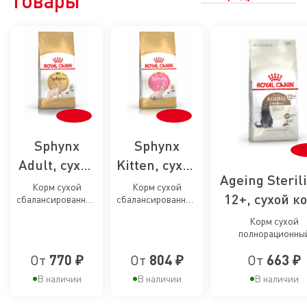
товары
Sphynx
Sphynx
Adult, сухой
Kitten, сухой
Ageing Steril
корм для
корм для
Корм сухой
Корм сухой
12+, сухой к
сбалансированный
сбалансированный
кошек
котят
для взрослых
для котят породы
для
сфинксов
породы
Корм сухой
кошек породы
Сфинкс
полнорационны
стерилизова
Сфинкс
Сфинкс до
сбалансированный
кошек старше
От
770 ₽
От
804 ₽
От
663 ₽
12 месяцев
стерилизованны
стареющих кошек
лет
В наличии
В наличии
В наличии
возрасте старше 12