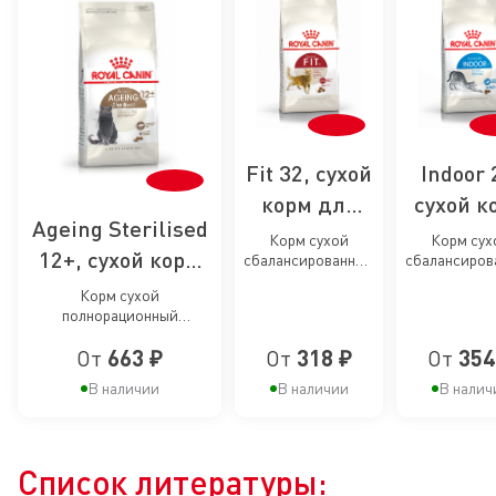
Fit 32, сухой
Indoor 
корм для
сухой к
Ageing Sterilised
умеренно
для кош
Корм сухой
Корм сух
12+, сухой корм
сбалансированный
сбалансиров
активных
живущи
для взрослых
для взрос
для
кошек
помеще
Корм сухой
умеренно
кошек, живу
полнорационный
стерилизованных
активных кошек от
помещен
сбалансированный для
1 года
кошек старше 12
От
663 ₽
От
318 ₽
От
354
стерилизованных
стареющих кошек в
лет
В наличии
В наличии
В налич
возрасте старше 12 лет
Список литературы: