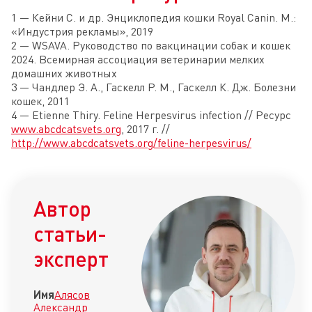
1 — Кейни С. и др. Энциклопедия кошки Royal Canin. М.:
«Индустрия рекламы», 2019
2 — WSAVA. Руководство по вакцинации собак и кошек
2024. Всемирная ассоциация ветеринарии мелких
домашних животных
3 — Чандлер Э. А., Гаскелл Р. М., Гаскелл К. Дж. Болезни
кошек, 2011
4 — Etienne Thiry. Feline Herpesvirus infection // Ресурс
www.abcdcatsvets.org
, 2017 г. //
http://www.abcdcatsvets.org/feline-herpesvirus/
Автор
статьи-
эксперт
Имя
Алясов
Александр