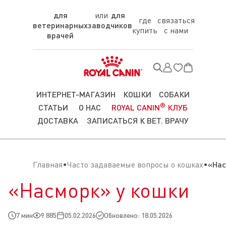
для
для
где
связаться
ветеринарных
заводчиков
купить
с нами
врачей
ИНТЕРНЕТ-МАГАЗИН
КОШКИ
СОБАКИ
®
СТАТЬИ
О НАС
ROYAL CANIN
КЛУБ
ДОСТАВКА
ЗАПИСАТЬСЯ К ВЕТ. ВРАЧУ
Главная
Часто задаваемые вопросы о кошках
«Нас
«Насморк» у кошки
7 мин
9 885
05.02.2026
Обновлено: 18.05.2026